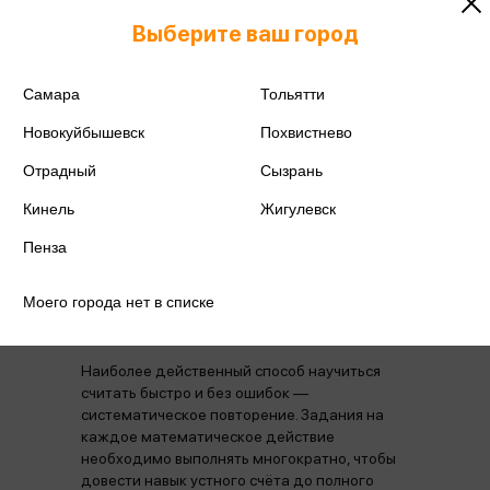
Выберите ваш город
Издательство
Эксмо
Самара
Тольятти
Год издания
2023
Новокуйбышевск
Похвистнево
Количество страниц
128
Отрадный
Сызрань
Кинель
Жигулевск
Пенза
Аннотация
Отзывы
Наличие в магазинах
Моего города нет в списке
Наиболее действенный способ научиться
считать быстро и без ошибок —
систематическое повторение. Задания на
каждое математическое действие
необходимо выполнять многократно, чтобы
довести навык устного счёта до полного