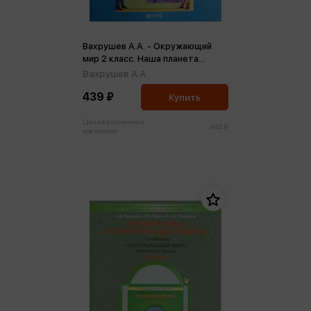
Вахрушев А.А. - Окружающий
мир 2 класс. Наша планета
Земля. Рабочая тетрадь ФГОС
Вахрушев А.А.
(м)
439 ₽
Купить
Цена в розничных
462 ₽
магазинах: