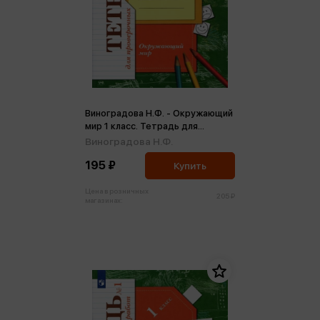
Виноградова Н.Ф. - Окружающий
мир 1 класс. Тетрадь для
проверочных работ №1 ФГОС (м)
Виноградова Н.Ф.
195 ₽
Купить
Цена в розничных
205 ₽
магазинах: