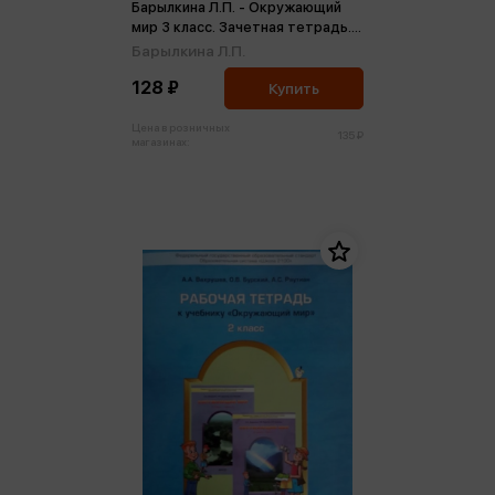
Барылкина Л.П. - Окружающий
мир 3 класс. Зачетная тетрадь.
Тематический контроль знаний
Барылкина Л.П.
ФГОС (м)
128 ₽
Купить
Цена в розничных
135 ₽
магазинах: