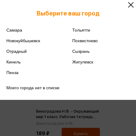
Выберите ваш город
Самара
Тольятти
Новокуйбышевск
Похвистнево
Отрадный
Сызрань
Кинель
Жигулевск
Пенза
Моего города нет в списке
Виноградова Н.Ф. - Окружающий
мир 1 класс. Рабочая тетрадь
ФГОС (м)
Виноградова Н.Ф.
189 ₽
Купить