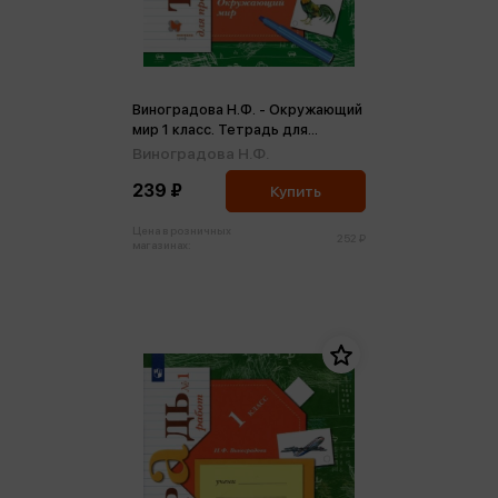
Виноградова Н.Ф. - Окружающий
мир 1 класс. Тетрадь для
проверочных работ № 2 ФГОС
Виноградова Н.Ф.
(м)
239 ₽
Купить
Цена в розничных
252 ₽
магазинах: