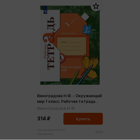
Виноградова Н.Ф. - Окружающий
мир 1 класс. Рабочая тетрадь
ФГОС (м)
Виноградова Н.Ф.
314 ₽
Купить
Цена в розничных
330 ₽
магазинах: