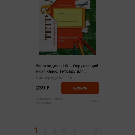
Виноградова Н.Ф. - Окружающий
мир 1 класс. Тетрадь для
проверочных работ №1 ФГОС (м)
Виноградова Н.Ф.
239 ₽
Купить
Цена в розничных
252 ₽
магазинах:
1
2
3
4
5
...
31