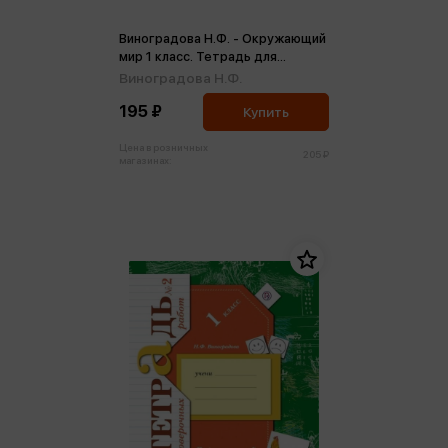
Виноградова Н.Ф. - Окружающий
мир 1 класс. Тетрадь для
проверочных работ № 2 ФГОС
Виноградова Н.Ф.
(м)
195 ₽
Купить
Цена в розничных
205 ₽
магазинах: