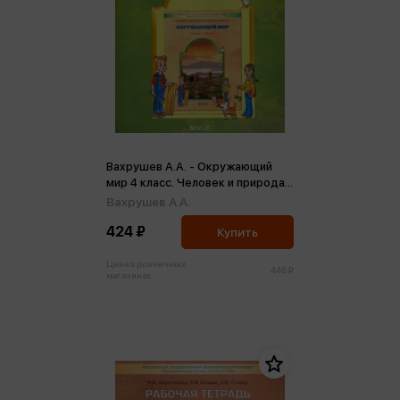
Вахрушев А.А. - Окружающий
мир 4 класс. Человек и природа.
Рабочая тетрадь №1 ФГОС (м)
Вахрушев А.А.
424 ₽
Купить
Цена в розничных
446 ₽
магазинах: