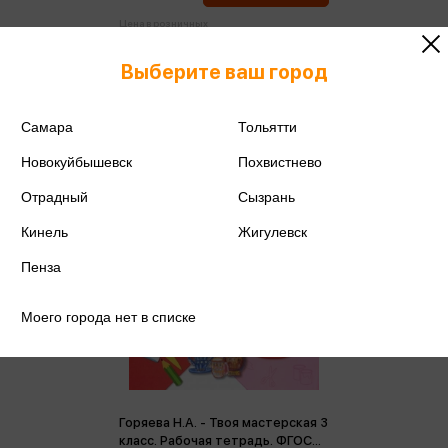
Цена в розничных
404 ₽
магазинах:
Выберите ваш город
Самара
Тольятти
Новокуйбышевск
Похвистнево
Отрадный
Сызрань
Кинель
Жигулевск
Пенза
Моего города нет в списке
Горяева Н.А. - Твоя мастерская 3
класс. Рабочая тетрадь. ФГОС