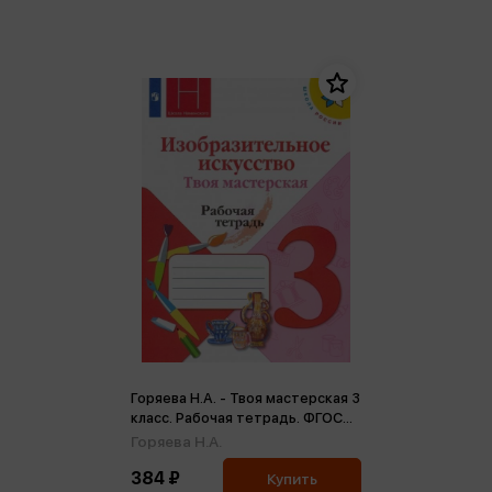
Горяева Н.А. - Твоя мастерская 3
класс. Рабочая тетрадь. ФГОС
(м)
Горяева Н.А.
384 ₽
Купить