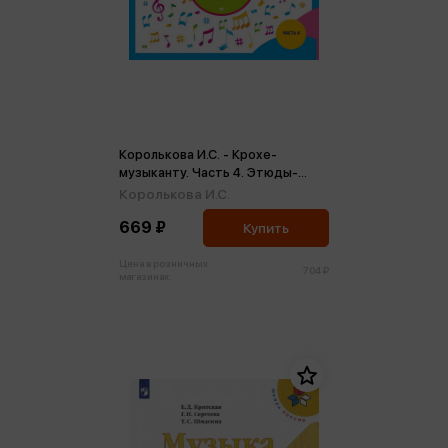
Королькова И.С. - Крохе-
музыканту. Часть 4. Этюды-
упражнения (м)
Королькова И.С.
669 ₽
Купить
Цена в розничных
704 ₽
магазинах: