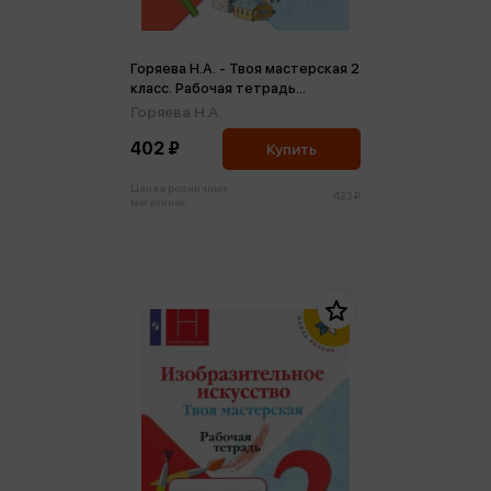
Горяева Н.А. - Твоя мастерская 2
класс. Рабочая тетрадь
(ФП2022) (м)
Горяева Н.А.
402 ₽
Купить
Цена в розничных
423 ₽
магазинах: