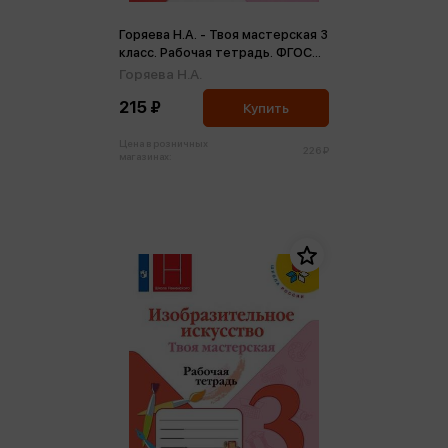
Горяева Н.А. - Твоя мастерская 3
класс. Рабочая тетрадь. ФГОС
(м)
Горяева Н.А.
215 ₽
Купить
Цена в розничных
226 ₽
магазинах: