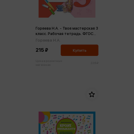
Горяева Н.А. - Твоя мастерская 3
класс. Рабочая тетрадь. ФГОС
(м)
Горяева Н.А.
215 ₽
Купить
Цена в розничных
226 ₽
магазинах: