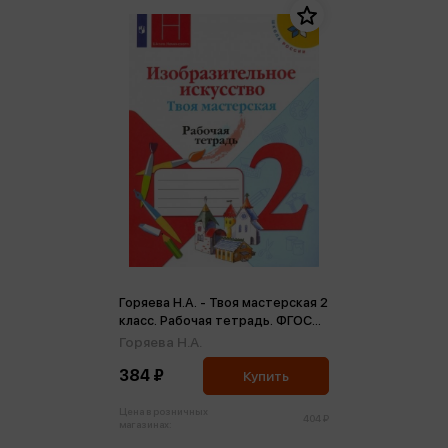
Горяева Н.А. - Твоя мастерская 2
класс. Рабочая тетрадь. ФГОС
(м)
Горяева Н.А.
384 ₽
Купить
Цена в розничных
404 ₽
магазинах: