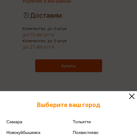
Наличие в магазинах
Доставим:
Количество: до 3 штук
до 10 августа
Количество: до 3 штук
до 21 августа
Купить
Все книги этого издательства
Выберите ваш город
Все книги этого автора
Самара
Тольятти
Поделиться
Новокуйбышевск
Похвистнево