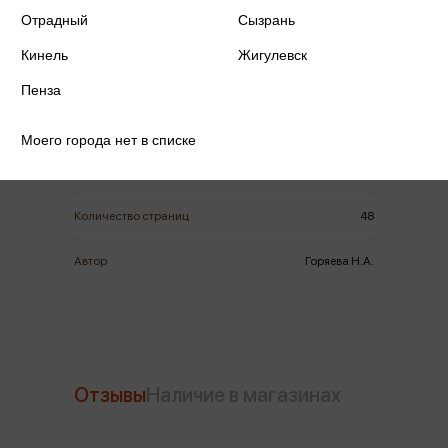
Отрадный
Сызрань
Кинель
Жигулевск
ISBN
978-5-09-046235-8
Пенза
Издательство
Просвещение
Моего города нет в списке
Год издания
2017
Количество страниц
48
Автор
Горяева Н.А.
Отзывы
Наличие в магазинах