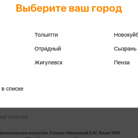
Выберите ваш город
Тольятти
Новокуй
Отрадный
Сызрань
Все книги 
Жигулевск
Пенза
Все книги 
Поделить
 в списке
магазинах
разительное искусство. 3 класс. Неменский Б.М. Линия УМК