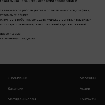
и академика Российской академии образования и
я творческой работы детей в области живописи, графики,
ют темам учебника.
ю личность ребенка, овладеть художественными навыками,
пособствуют развитию разносторонней художественной
лассе и дома.
вательному стандарту.
О компании
Магазины
Вакансии
Акции
Метида-школам
Контакты