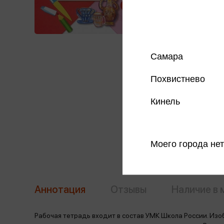
Самара
Похвистнево
Кинель
Моего города нет
Аннотация
Отзывы
Наличие в 
Рабочая тетрадь входит в состав УМК Школа России. Изоб