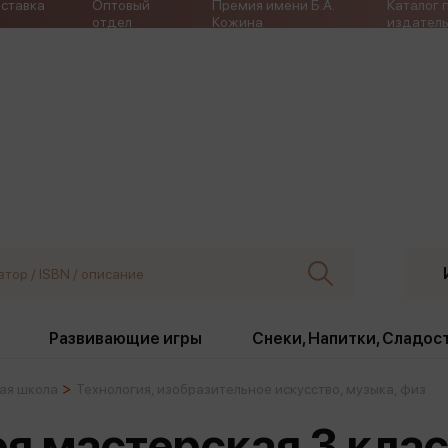
ставка
Оптовый
Премия имени Б.А.
Каталог 
отдел
Кожина
издатель
Развивающие игры
Снеки, Напитки, Сладос
ая школа
Технология, изобразительное искусство, музыка, физ
ки
Издательства
, жабо, ремни
Девочки
Снеки, Напитки, Сладос
воя мастерская 3 кла
Игрушки антистресс