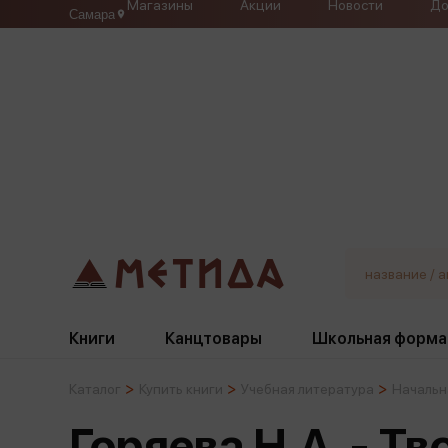
Магазины
Акции
Новости
До
Самара
Книги
Канцтовары
Школьная форма
Каталог
Купить книги
Учебная литература
Начальн
Жанры
Подбор
Бумажная продукция
Галстуки, банты
Горяева Н.А. - Т
Глобусы
Для девочек