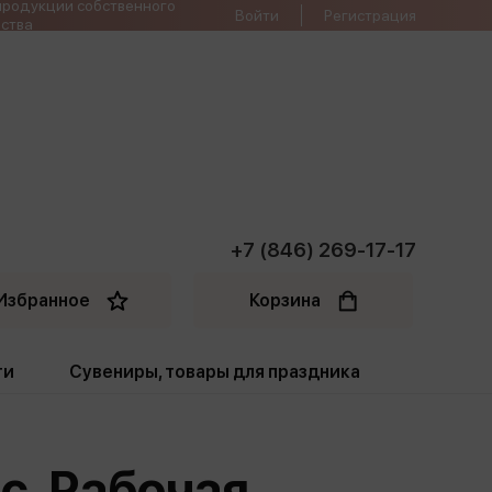
продукции собственного
Войти
Регистрация
ства
+7 (846) 269-17-17
Избранное
Корзина
ти
Сувениры, товары для праздника
ти
Открытки. Грамоты
сс. Рабочая
Пакеты