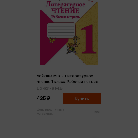
Бойкина М.В. - Литературное
чтение 1 класс. Рабочая тетрадь
ФГОС (ФП2022) (м)
Бойкина М.В.
435 ₽
Купить
Цена в розничных
458 ₽
магазинах: