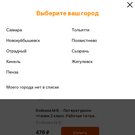
Выберите ваш город
Самара
Тольятти
Новокуйбышевск
Похвистнево
Отрадный
Сызрань
Кинель
Жигулевск
Пенза
Моего города нет в списке
Бойкина М.В. - Литературное
чтение 2 класс. Рабочая тетрадь
(ФП2022) (м)
Бойкина М.В.
476 ₽
Купить