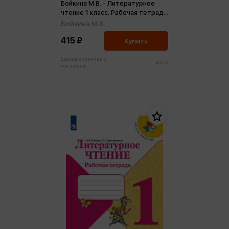
Бойкина М.В. - Литературное
чтение 1 класс. Рабочая тетрадь
ФГОС (м)
Бойкина М.В.
415 ₽
Купить
Цена в розничных
437 ₽
магазинах: