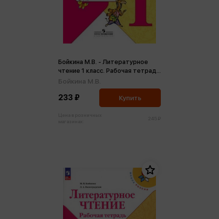
Бойкина М.В. - Литературное
чтение 1 класс. Рабочая тетрадь
ФГОС (м)
Бойкина М.В.
233 ₽
Купить
Цена в розничных
245 ₽
магазинах: