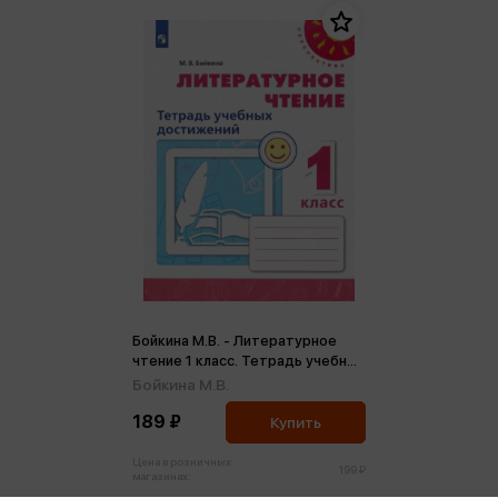
Бойкина М.В. - Литературное
чтение 1 класс. Тетрадь учебных
достижений ФГОС (м)
Бойкина М.В.
189 ₽
Купить
Цена в розничных
199 ₽
магазинах: