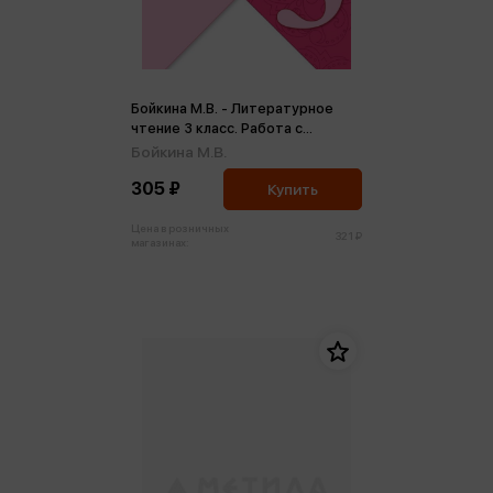
Бойкина М.В. - Литературное
чтение 3 класс. Работа с
текстом (ФП2022) (м)
Бойкина М.В.
305 ₽
Купить
Цена в розничных
321 ₽
магазинах: