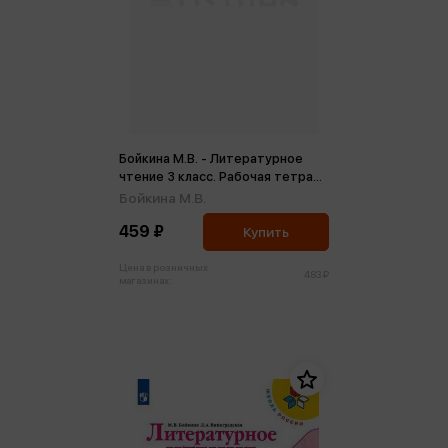
Бойкина М.В. - Литературное
чтение 3 класс. Рабочая тетрадь
(ФП2022) (м)
Бойкина М.В.
459 ₽
Купить
Цена в розничных
483 ₽
магазинах: