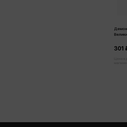
Демон
Велик
космо
301 
Цена в
магазин