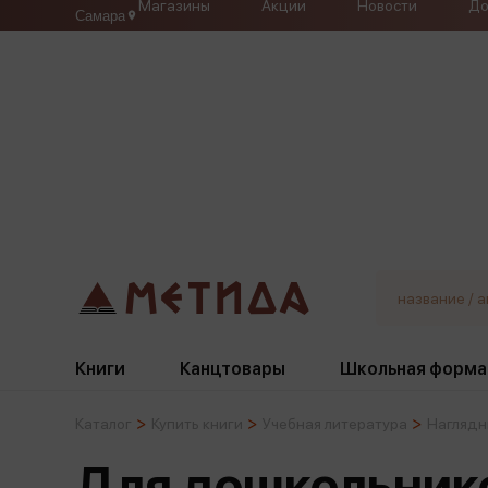
Магазины
Акции
Новости
До
Самара
Книги
Канцтовары
Школьная форма
Каталог
Купить книги
Учебная литература
Наглядн
Жанры
Подбор
Бумажная продукция
Галстуки, банты
Для дошкольник
Глобусы
Для девочек