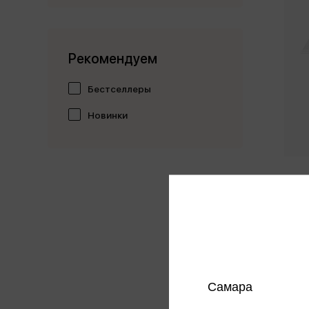
Рекомендуем
Бестселлеры
Новинки
Беседы
Отечес
с тек
ФГОС
284 
Цена в
магазин
Самара