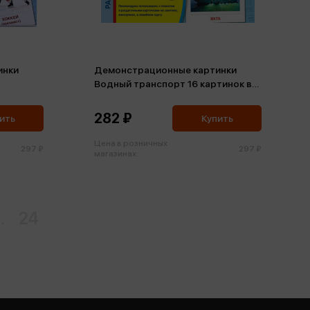
инки
Демонстрационные картинки
Водный транспорт 16 картинок в
е
пакете ФГОС
282 ₽
ить
Купить
Цена в розничных
297 ₽
297 ₽
магазинах:
..
24