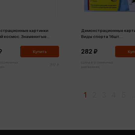
страционные картинки
Демонстрационные карт
ий космос. Знаменитые
Виды спорта 16шт.
навты 12шт
Познавательное и речево
развитие
₽
282 ₽
Купить
Куп
 розничных
Цена в розничных
317 ₽
ах:
магазинах:
1
2
3
4
5
.