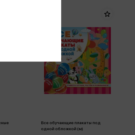
сные
Все обучающие плакаты под
одной обложкой (м)