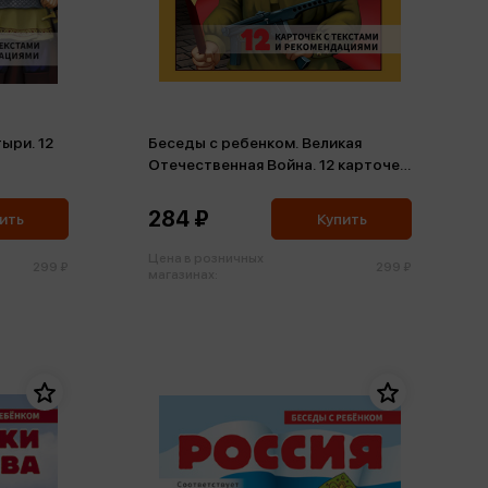
ыри. 12
Беседы с ребенком. Великая
Отечественная Война. 12 карточек
О
с текстами и рекомендациями
ФГОС ДО
284 ₽
ить
Купить
Цена в розничных
299 ₽
299 ₽
магазинах: