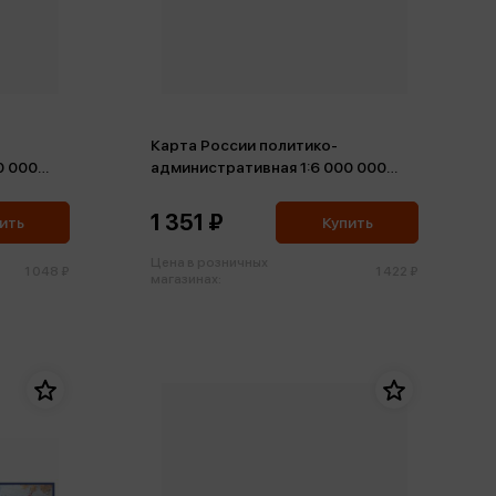
Карта России политико-
0 000
административная 1:6 000 000
143*102 ламинированная (КН89)
1 351 ₽
ить
Купить
Цена в розничных
1 048 ₽
1 422 ₽
магазинах: