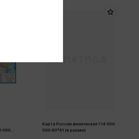
Карта России физическая 1:14 500
0 000
000 60*41 (в рукаве)
ом