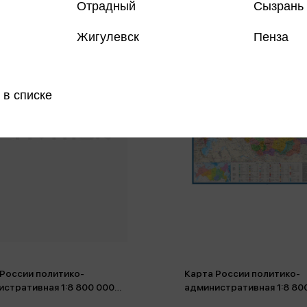
Отрадный
Сызрань
Жигулевск
Пенза
 в списке
 России политико-
Карта России политико-
стративная 1:8 800 000
административная 1:8 80
 с флагами КН27
100*70 с флагами с Крым