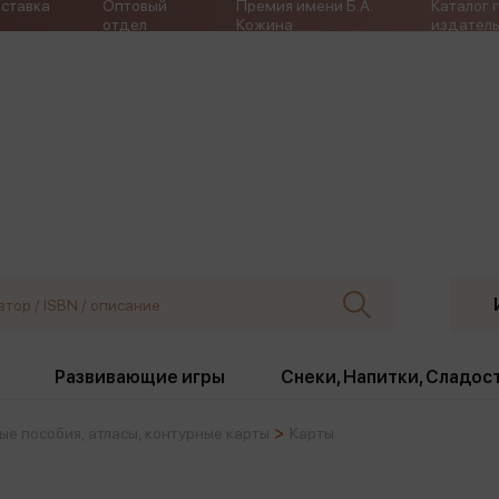
ставка
Оптовый
Премия имени Б.А.
Каталог 
отдел
Кожина
издатель
Развивающие игры
Снеки, Напитки, Сладос
ые пособия, атласы, контурные карты
Карты
ки
Издательства
, жабо, ремни
Девочки
Снеки, Напитки, Сладос
Игрушки антистресс