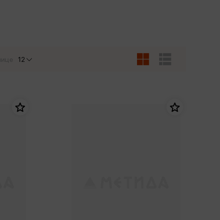
Сувениры
Фототовары
нице
12