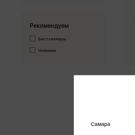
Рекомендуем
Бестселлеры
Новинки
Карта
админи
116*80
465 
Цена в
магазин
Самара