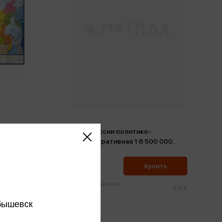
Карта России политико-
0 000
административная 1:8 500 000
тубусе
101*70 ламинированная в тубусе
296 ₽
ить
Купить
Цена в розничных
518 ₽
312 ₽
магазинах:
бышевск