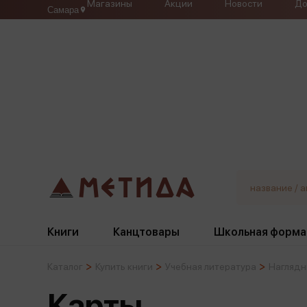
Магазины
Акции
Новости
До
Самара
Книги
Канцтовары
Школьная форма
Каталог
Купить книги
Учебная литература
Наглядн
Жанры
Подбор
Бумажная продукция
Галстуки, банты
Карты
Глобусы
Для девочек