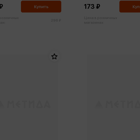
картон
₽
173 ₽
Купить
Куп
 розничных
Цена в розничных
298 ₽
ах:
магазинах: