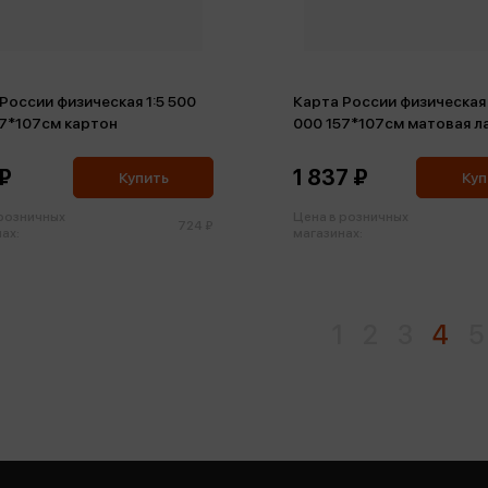
России физическая 1:5 500
Карта России физическая 
57*107см картон
000 157*107см матовая л
КНЛ61
₽
1 837 ₽
Купить
Куп
 розничных
Цена в розничных
724 ₽
ах:
магазинах:
1
2
3
4
5