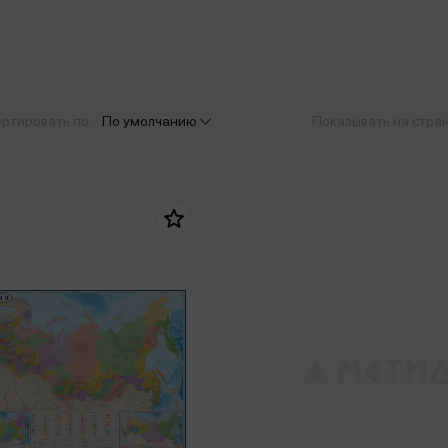
еры
Эксмо
Игрушки для малышей
Питер
рма
Мальчики
ое
АСТ
ые изделия
Настольные и развивающие игры
Азбука
Спорт и активный отдых
ртировать по:
По умолчанию
Показывать на стра
Росмэн
Творчество
кальное
дложение от
иды