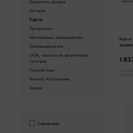
Искусство, музыка
История
Карты
Литература
Математика, информатика
Карта
админи
Начальная школа
КН04 
ОБЖ, технология, физическая
1 83
культура
Русский язык
Цена в
магазин
Физика, Астрономия
Химия
Серии книг