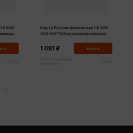
1:5 500
Карта России физическая 1:6 000
аминация
000 143*102см ламинированная
1 091 ₽
ить
Купить
Цена в розничных
1 934 ₽
1 148 ₽
магазинах:
6