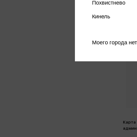
Похвистнево
Кинель
Моего города нет
Карта
админи
100*70