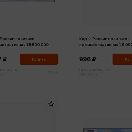
 России политико-
Карта России политико-
стративная 1:5 500 000
административная 1:6 00
160*120 ламинированная
143*102 ламинированная
7 ₽
996 ₽
Купить
Куп
 розничных
Цена в розничных
1 934 ₽
ах:
магазинах: