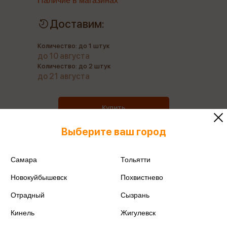
Наличие в магазинах
Доставим:
Количество: до 1 штук
до 10 августа
Количество: до 2 штук
до 21 августа
Купить
Выберите ваш город
Самара
Тольятти
Все книги этого издательства
Новокуйбышевск
Похвистнево
Поделиться
Отрадный
Сызрань
Кинель
Жигулевск