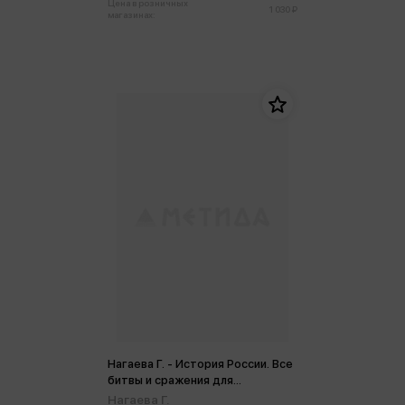
Цена в розничных
1 030 ₽
магазинах:
Нагаева Г. - История России. Все
битвы и сражения для
школьников (м,мини)
Нагаева Г.