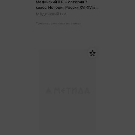
Мединский В.Р. - История 7
класс. История России XVI-XVIIвв.
Учебник ФГОС
Мединский В.Р.
Только в розничных магазинах