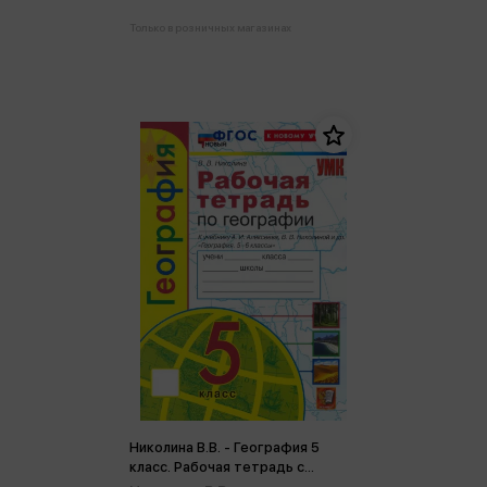
Только в розничных магазинах
Николина В.В. - География 5
класс. Рабочая тетрадь с
комплектом контурных карт к