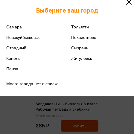
Выберите ваш город
Самара
Тольятти
Новокуйбышевск
Похвистнево
Отрадный
Сызрань
Кинель
Жигулевск
Пенза
Моего города нет в списке
Богданов Н.А. - Биология 6 класс.
Рабочая тетрадь к учебнику
Пасечника В.В. (ФП2022) (м)
Богданов Н.А.
285 ₽
Купить