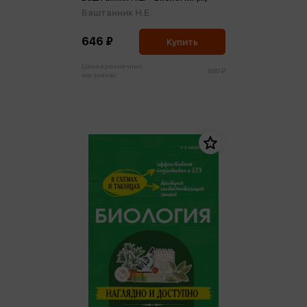
Баштанник Н.Е.
646 ₽
Купить
Цена в розничных
680 ₽
магазинах: