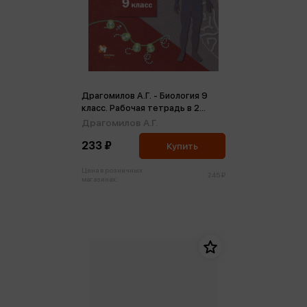
Драгомилов А.Г. - Биология 9
класс. Рабочая тетрадь в 2
частях. Часть 2
Драгомилов А.Г.
233 ₽
Купить
Цена в розничных
245 ₽
магазинах: