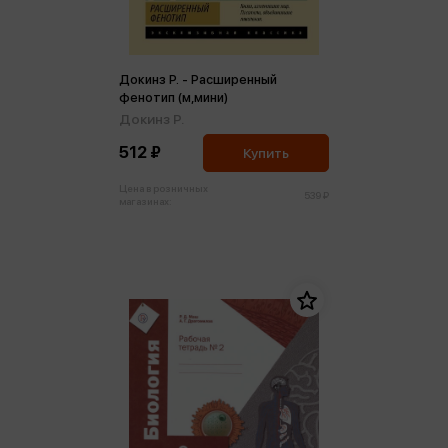
Докинз Р. - Расширенный
фенотип (м,мини)
Докинз Р.
512 ₽
Купить
Цена в розничных
539 ₽
магазинах: