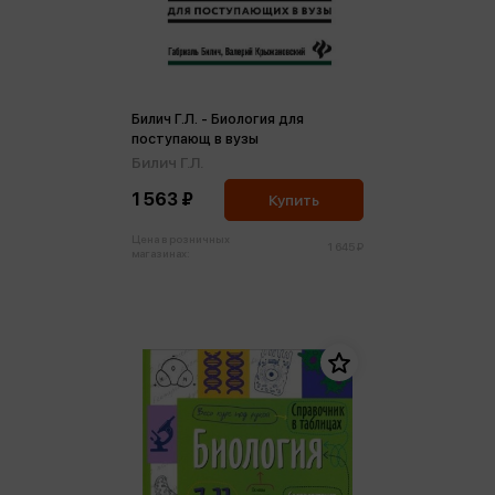
Билич Г.Л. - Биология для
поступающ в вузы
Билич Г.Л.
1 563 ₽
Купить
Цена в розничных
1 645 ₽
магазинах: