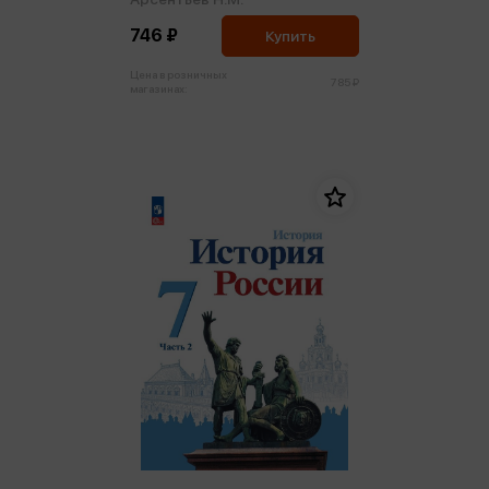
746 ₽
Купить
Цена в розничных
785 ₽
магазинах: