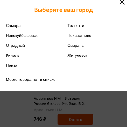
Выберите ваш город
Самара
Тольятти
Новокуйбышевск
Похвистнево
Отрадный
Сызрань
Кинель
Жигулевск
Пенза
Моего города нет в списке
Арсентьев Н.М. - История
России 6 класс. Учебник. В 2
частях. Часть 1 (ФП2022) (м)
Арсентьев Н.М.
746 ₽
Купить