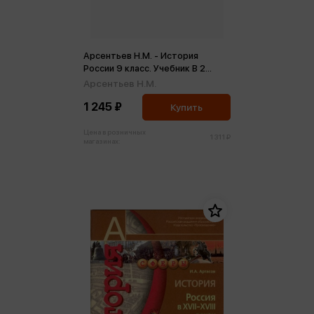
Арсентьев Н.М. - История
России 9 класс. Учебник В 2
частях (ФП2022) (м)
Арсентьев Н.М.
1 245 ₽
Купить
Цена в розничных
1 311 ₽
магазинах: