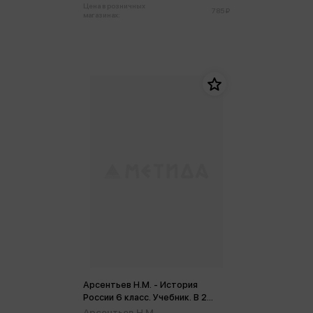
Цена в розничных
785 ₽
магазинах:
Арсентьев Н.М. - История
России 6 класс. Учебник. В 2
частях. Часть 2 (ФП2022) (м)
Арсентьев Н.М.