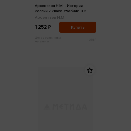
Арсентьев Н.М. - История
России 7 класс. Учебник. В 2
частях (ФП2022) (м)
Арсентьев Н.М.
1 252 ₽
Купить
Цена в розничных
1 318 ₽
магазинах: