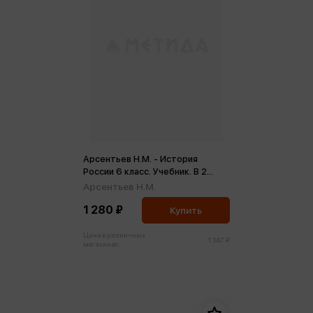
Арсентьев Н.М. - История
России 6 класс. Учебник. В 2
частях (ФП2022) (м)
Арсентьев Н.М.
1 280 ₽
Купить
Цена в розничных
1 347 ₽
магазинах: