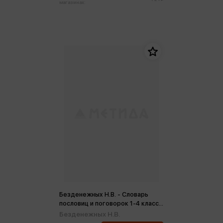
магазинах:
Безденежных Н.В. - Словарь
пословиц и поговорок 1-4 классы
ФГОС (м)
Безденежных Н.В.