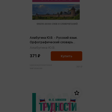
Алабугина Ю.В. - Русский язык.
Орфографический словарь
(мини)
Алабугина Ю.В.
371 ₽
Купить
Цена в розничных
391 ₽
магазинах: