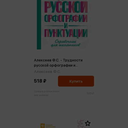
Алексеев Ф.С. - Трудности
русской орфографии и
пунктуации. Справочник для
Алексеев Ф.С.
школьников
518 ₽
Купить
Цена в розничных
545 ₽
магазинах: