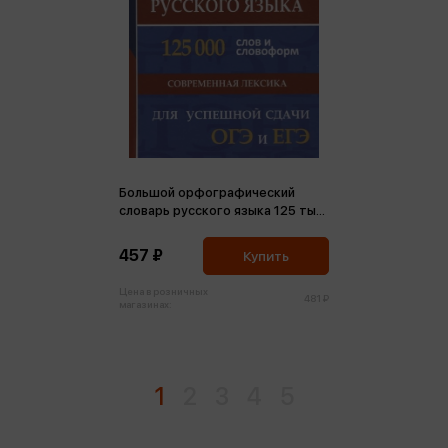
Большой орфографический
словарь русского языка 125 тыс.
слов и словоформ. Современная
лексика. Для успешной сдачи
457 ₽
Купить
ОГЭ и ЕГЭ
Цена в розничных
481 ₽
магазинах:
1
2
3
4
5