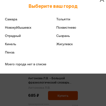
Выберите ваш город
Самара
Тольятти
Новокуйбышевск
Похвистнево
Отрадный
Сызрань
Кинель
Жигулевск
Пенза
Моего города нет в списке
Антонова Л.В. - Большой
фразеологический словарь
русского языка
Антонова Л.В.
685 ₽
Купить
Цена в розничных
721 ₽