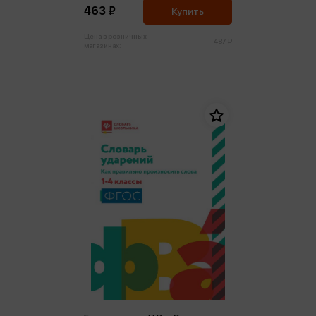
463 ₽
Купить
Цена в розничных
487 ₽
магазинах: