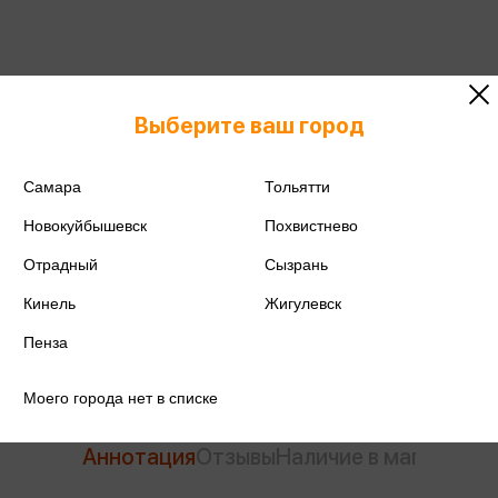
ISBN
978-5-17-093685-4
Выберите ваш город
Издательство
АСТ
Самара
Тольятти
Год издания
2025
Новокуйбышевск
Похвистнево
Количество страниц
160
Отрадный
Сызрань
Кинель
Жигулевск
Автор
Алабугина Ю.В.
Пенза
Моего города нет в списке
Аннотация
Отзывы
Наличие в магазинах