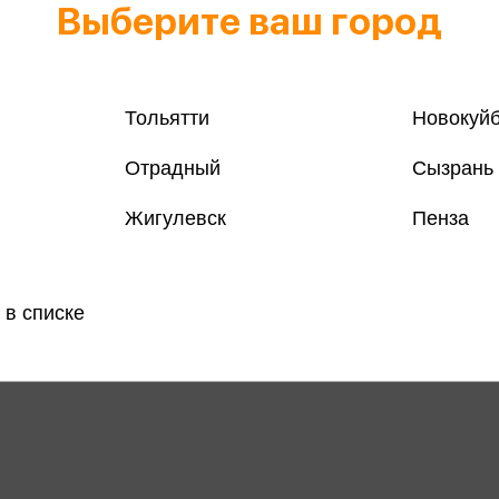
Выберите ваш город
Тольятти
Новокуй
Отрадный
Сызрань
Жигулевск
Пенза
 в списке