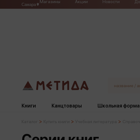
Магазины
Акции
Новости
До
Самара
Книги
Канцтовары
Школьная форма
Каталог
Купить книги
Учебная литература
Справоч
Жанры
Подбор
Бумажная продукция
Галстуки, банты
Серии книг
Глобусы
Для девочек