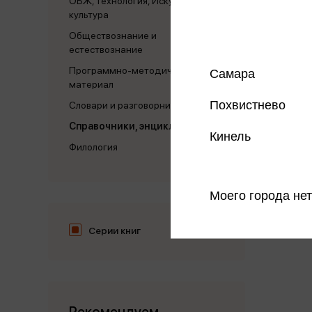
ОБЖ, технология, Искусство, физ.
культура
Обществознание и
естествознание
Программно-методический
Самара
материал
Похвистнево
Словари и разговорники
Справочники, энциклопедии
Кинель
Филология
Моего города нет
Серии книг