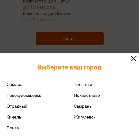
Количество: до 13 штук
до 10 августа
Количество: до 25 штук
до 21 августа
Купить
Выберите ваш город
Все товары производителя
Самара
Тольятти
Поделиться
Новокуйбышевск
Похвистнево
Отрадный
Сызрань
Кинель
Жигулевск
Пенза
Артикул
4620008856582