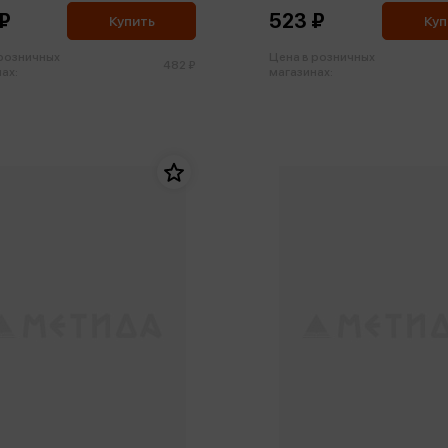
₽
523 ₽
Купить
Куп
 розничных
Цена в розничных
482 ₽
ах:
магазинах: