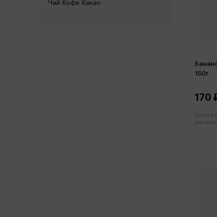
Чай. Кофе. Какао
Банан
150г
170 
Цена в
магазин