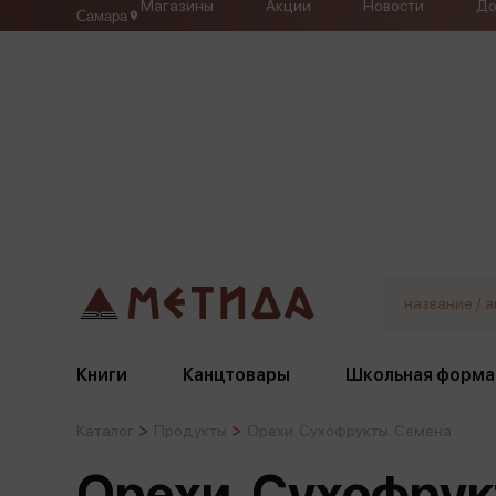
Магазины
Акции
Новости
До
Самара
Книги
Канцтовары
Школьная форма
Каталог
Продукты
Орехи. Сухофрукты. Семена
Жанры
Подбор
Бумажная продукция
Галстуки, банты
Орехи. Сухофрук
Глобусы
Для девочек