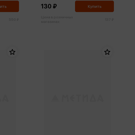
130 ₽
ить
Купить
Цена в розничных
550 ₽
137 ₽
магазинах: