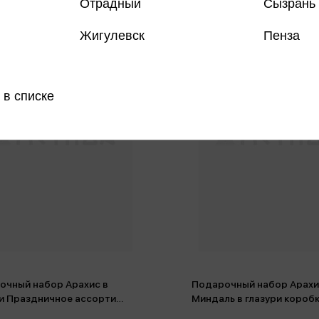
Отрадный
Сызрань
Жигулевск
Пенза
 в списке
очный набор Арахис в
Подарочный набор Арахи
ри Праздничное ассорти
Миндаль в глазури короб
ка 280гр