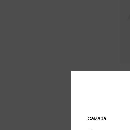
Малин
20г
323 
Цена в
магазин
Самара