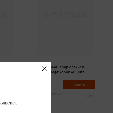
Подарочный набор Арахис в
глазури крафт коробка 190гр
338 ₽
ить
Купить
Цена в розничных
365 ₽
356 ₽
магазинах:
бышевск