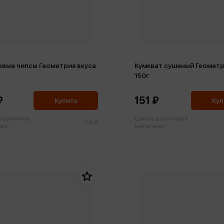
овые чипсы Геометрия вкуса
Кумкват сушеный Геометр
150г
₽
151 ₽
Купить
Куп
 розничных
Цена в розничных
179 ₽
ах:
магазинах: