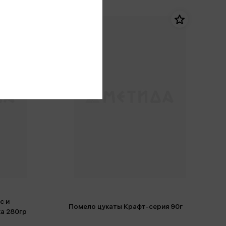
с и
Помело цукаты Крафт-серия 90г
ка 280гр