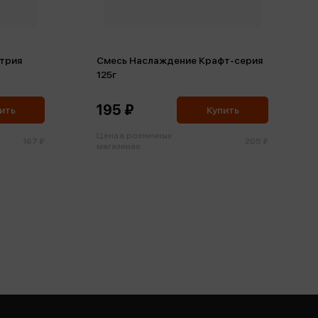
трия
Смесь Наслаждение Крафт-серия
125г
195 ₽
ить
Купить
Цена в розничных
167 ₽
205 ₽
магазинах: