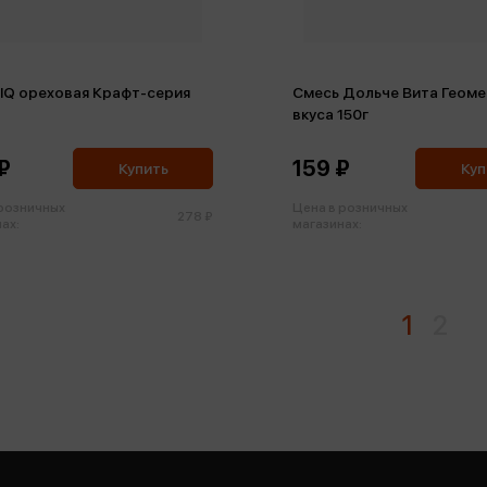
IQ ореховая Крафт-серия
Смесь Дольче Вита Геоме
вкуса 150г
₽
159 ₽
Купить
Куп
 розничных
Цена в розничных
278 ₽
ах:
магазинах:
1
2