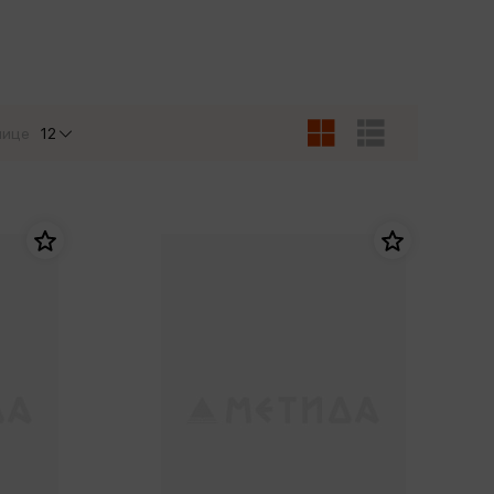
Сувениры
Фототовары
нице
12