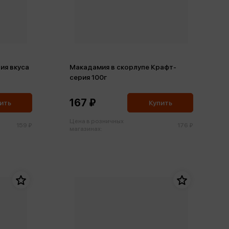
ия вкуса
Макадамия в скорлупе Крафт-
серия 100г
167 ₽
ить
Купить
Цена в розничных
159 ₽
176 ₽
магазинах: