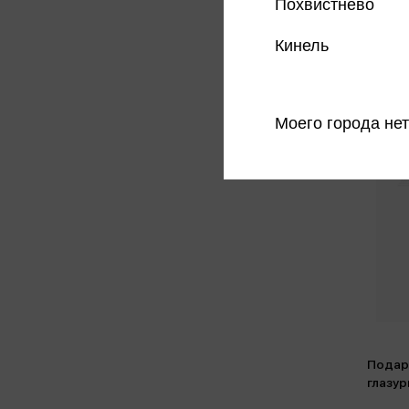
Похвистнево
Кинель
Моего города нет
Подар
глазу
короб