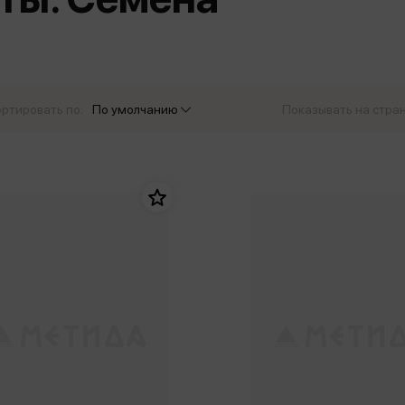
еры
Эксмо
Игрушки для малышей
Питер
рма
Мальчики
ое
АСТ
ые изделия
Настольные и развивающие игры
Азбука
Спорт и активный отдых
ртировать по:
По умолчанию
Показывать на стра
Росмэн
Творчество
кальное
дложение от
иды