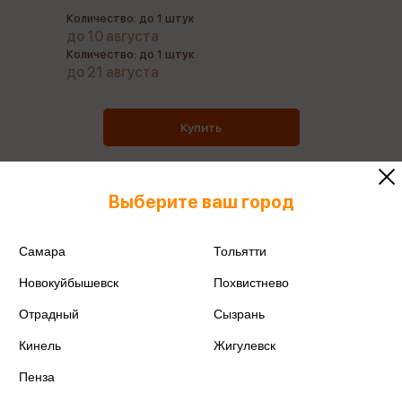
Количество: до 1 штук
до 10 августа
Количество: до 1 штук
до 21 августа
Купить
Выберите ваш город
Все товары производителя
Самара
Тольятти
Поделиться
Новокуйбышевск
Похвистнево
Отрадный
Сызрань
Кинель
Жигулевск
Пенза
Артикул
1038687330515