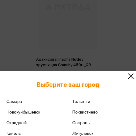
Арахисовая паста Nutley
хрустящая Crunchy 450г _QR
Только в розничных магазинах
Выберите ваш город
Самара
Тольятти
Новокуйбышевск
Похвистнево
Отрадный
Сызрань
Кинель
Жигулевск