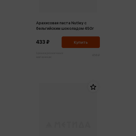
Арахисовая паста Nutley с
бельгийским шоколадом 450г
433 ₽
Купить
Цена в розничных
456 ₽
магазинах: