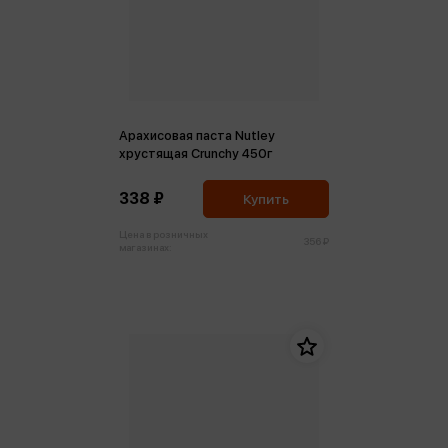
Арахисовая паста Nutley
хрустящая Crunchy 450г
338 ₽
Купить
Цена в розничных
356 ₽
магазинах: