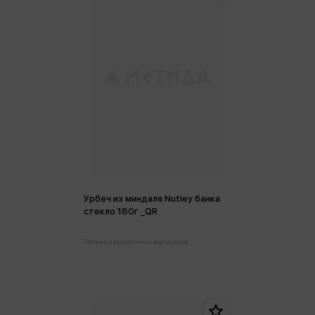
Урбеч из миндаля Nutley банка
стекло 180г _QR
Только в розничных магазинах