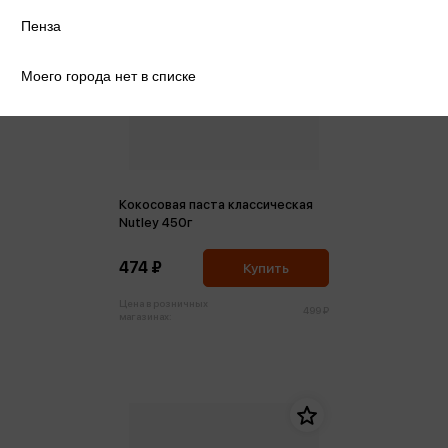
Пенза
Моего города нет в списке
Кокосовая паста классическая
Nutley 450г
474 ₽
Купить
Цена в розничных
499 ₽
магазинах: