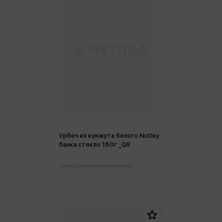
Урбеч из кунжута белого Nutley
банка стекло 180г _QR
Только в розничных магазинах