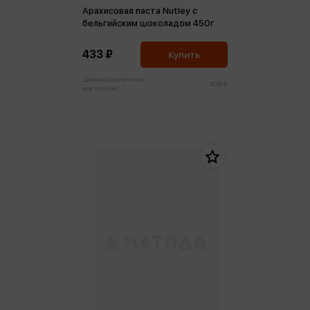
Арахисовая паста Nutley с
бельгийским шоколадом 450г
433 ₽
Купить
Цена в розничных
456 ₽
магазинах: