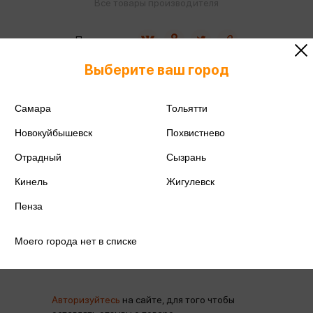
Все товары производителя
Поделиться
Выберите ваш город
Самара
Тольятти
Артикул
4603773309392
Новокуйбышевск
Похвистнево
Производитель
ИП Фазуллин И.Р.
Отрадный
Сызрань
Кинель
Жигулевск
Пенза
Моего города нет в списке
Отзывы
Авторизуйтесь
на сайте, для того чтобы