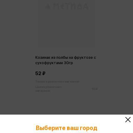
Козинак из полбы на фруктозе с
сухофруктами 30гр
52 ₽
Только в розничных магазинах
Цена в розничных
55 ₽
магазинах:
Выберите ваш город