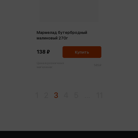
Мармелад бутербродный
малиновый 270г
138 ₽
Купить
Цена в розничных
145 ₽
магазинах:
1
2
3
4
5
...
11