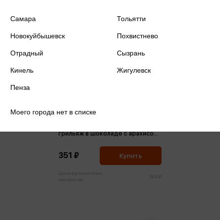
Самара
Тольятти
Новокуйбышевск
Похвистнево
Отрадный
Сызрань
Кинель
Жигулевск
Пенза
Моего города нет в списке
Конфеты Shoco Rolls Мягкий
грильяж в шоколаде с арахисом,
изюмом, цукатами апельсина и
медом 135г
351 ₽
Купить
Цена в розничных
369 ₽
магазинах: