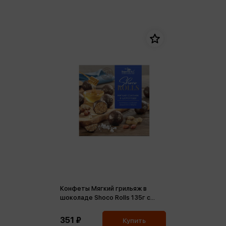
Конфеты Мягкий грильяж в
шоколаде Shoco Rolls 135г с
соленым арахисом и медом
351 ₽
Купить