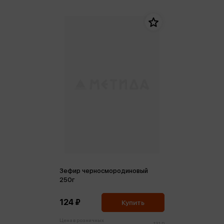
Зефир черносмородиновый
250г
124 ₽
Купить
Цена в розничных
131 ₽