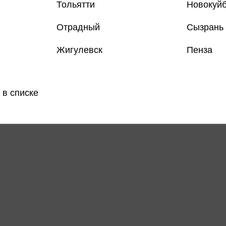
Тольятти
Новокуй
Отрадный
Сызрань
Только
Жигулевск
Пенза
Все товар
 в списке
Поделить