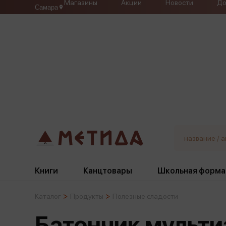
Магазины
Акции
Новости
До
Самара
Книги
Канцтовары
Школьная форма
Каталог
Продукты
Полезные сладости
Жанры
Подбор
Бумажная продукция
Галстуки, банты
Батончик мульти
Глобусы
Для девочек