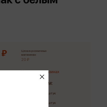
Сувениры
Фототовары
 ₽
Цена в розничных
магазинах:
20 ₽
Наличие в магазинах
Доставим:
Количество: до 5 штук
до 9 августа
Количество: до 5 штук