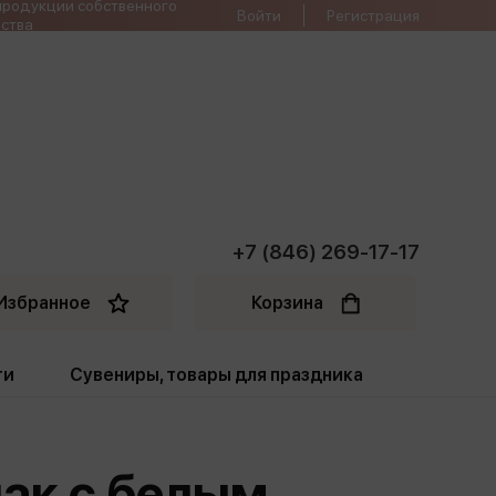
продукции собственного
Войти
Регистрация
ства
+7 (846) 269-17-17
Избранное
Корзина
ти
Сувениры, товары для праздника
ти
Открытки. Грамоты
ак с белым
Пакеты