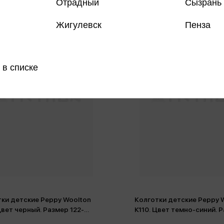
Отрадный
Сызрань
Жигулевск
Пенза
 в списке
ки детские Peppy Woolton
Колготки детские Peppy 
Цвет черный. Размер 122-
К110. Цвет темно-синий. 
, 19-20 (хлопок)
122-128-60, 19-20 (хлопок