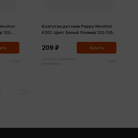
Woolton
Колготки детские Peppy Woolton
р 122-
К201. Цвет белый. Размер 122-128-
60, 19-20 (хлопок)
209 ₽
ить
Купить
Цена в розничных
220 ₽
220 ₽
магазинах:
7
...
25