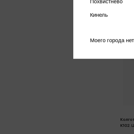
Похвистнево
Кинель
Моего города нет
Колгот
К102. 
128-60