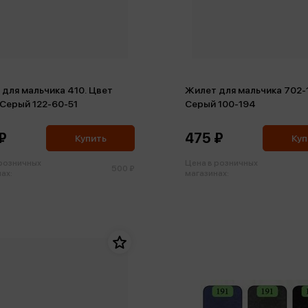
для мальчика 410. Цвет
Жилет для мальчика 702-1
Серый 122-60-51
Серый 100-194
₽
475 ₽
Купить
Куп
 розничных
Цена в розничных
500 ₽
ах:
магазинах: