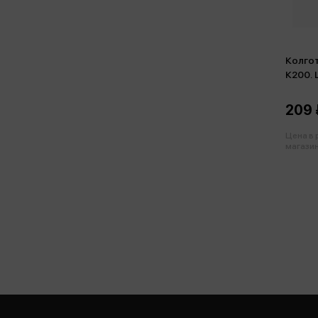
Колгот
К200. 
122-12
209 
Цена в
магазин