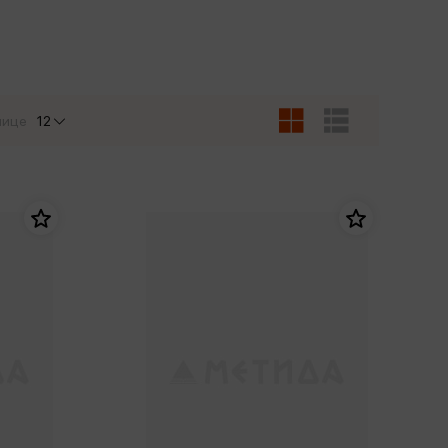
Сувениры
Фототовары
нице
12