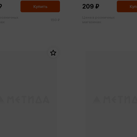
₽
209 ₽
Купить
Куп
 розничных
Цена в розничных
150 ₽
ах:
магазинах: