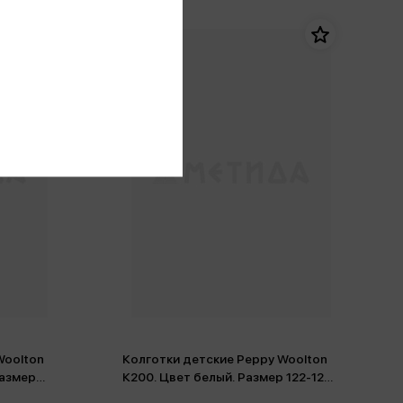
Woolton
Колготки детские Peppy Woolton
Размер
К200. Цвет белый. Размер 122-128-
)
60, 19-20 (хлопок)