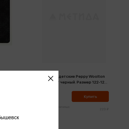
LASS
Колготки детские Peppy Woolton
Цвет 191
К101. Цвет черный. Размер 122-128-
60, 19-20 (хлопок)
209 ₽
ить
Купить
Цена в розничных
220 ₽
220 ₽
магазинах:
бышевск