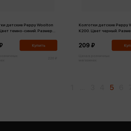
ки детские Peppy Woolton
Колготки детские Peppy 
Цвет темно-синий. Размер
К200. Цвет черный. Разме
8-60, 19-20 (хлопок)
128-60, 19-20 (хлопок)
₽
209 ₽
Купить
Куп
 розничных
Цена в розничных
220 ₽
ах:
магазинах:
1
...
3
4
5
6