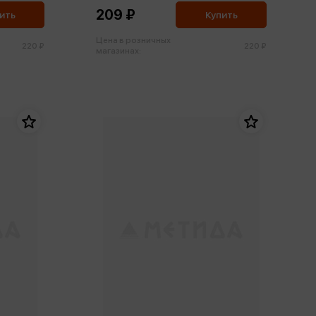
209 ₽
ить
Купить
Цена в розничных
220 ₽
220 ₽
магазинах: