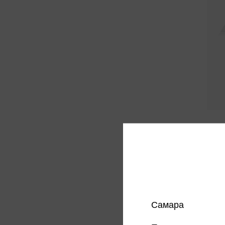
Кардиг
Бордо
475 
Цена в
магазин
Самара