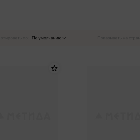
еры
Эксмо
Игрушки для малышей
Питер
рма
Мальчики
ое
АСТ
ые изделия
Настольные и развивающие игры
Азбука
Спорт и активный отдых
ртировать по:
По умолчанию
Показывать на стра
Росмэн
Творчество
кальное
дложение от
иды