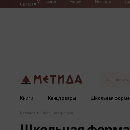
Магазины
Акции
Новости
До
Самара
Книги
Канцтовары
Школьная форма
Каталог
Школьная форма
Жанры
Подбор
Бумажная продукция
Галстуки, банты
Школьная форма
Глобусы
Для девочек