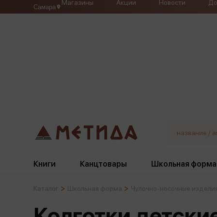
Магазины
Акции
Новости
До
Самара
Книги
Канцтовары
Школьная форма
Каталог
Школьная форма
Чулочно-носочные издели
Жанры
Подбор
Бумажная продукция
Галстуки, банты
Колготки детски
Глобусы
Для девочек