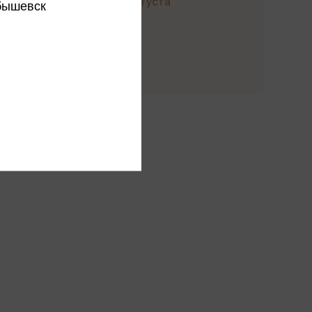
до 23 августа
бышевск
Купить
ы производителя
ся