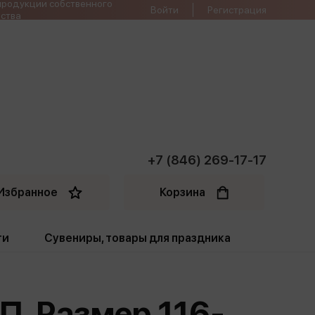
продукции собственного
Войти
Регистрация
ства
+7 (846) 269-17-17
Избранное
Корзина
ти
Сувениры, товары для праздника
ти
Открытки. Грамоты
П. Размер 116-
Пакеты