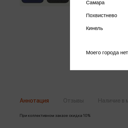
Самара
Похвистнево
Кинель
Моего города нет
Аннотация
Отзывы
Наличие в 
При коллективном заказе скидка 10%