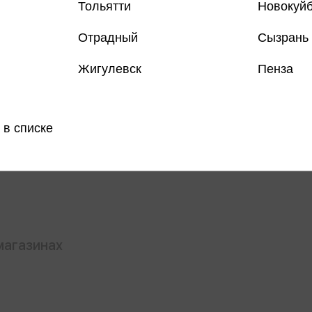
Тольятти
Новокуй
Отрадный
Сызрань
Жигулевск
Пенза
Все товар
 в списке
Поделить
магазинах