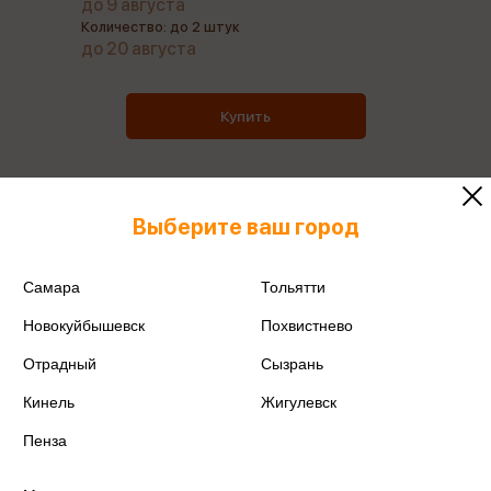
до 9 августа
Количество: до 2 штук
до 20 августа
Купить
Выберите ваш город
Все товары производителя
Самара
Тольятти
Поделиться
Новокуйбышевск
Похвистнево
Отрадный
Сызрань
Кинель
Жигулевск
Артикул
221(2)-146-76
Пенза
Производитель
ИП Никулина И.А.