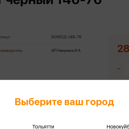
еры
Эксмо
Игрушки для малышей
Питер
рма
Мальчики
ое
АСТ
ые изделия
Настольные и развивающие игры
Азбука
Спорт и активный отдых
ртикул
301И1(2)-146-76
Росмэн
Творчество
28
роизводитель
ИП Никулина И.А.
кальное
дложение от
иды
Выберите ваш город
Тольятти
Новокуй