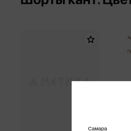
Дом. Быт. Досуг. Эзотеризм
Бестселл
Калькуляторы
Для мальчиков
Литература для детей
Новинки
Канцтовары прочие
Спортивная фо
Популярная психология
Популярн
Обложки, архивы
Чулочно-носочн
Религия
Офисные принадлежности
А
Техника. Медицина
Папки
Учебная литература
П
Пишущие принадлежности
Художественная литература
Сумки, рюкзаки, портфели, пеналы
Уни
Экономика. Право
Счетный материал
пре
Творчество, хобби
Мет
Чертежные принадлежности
Самара