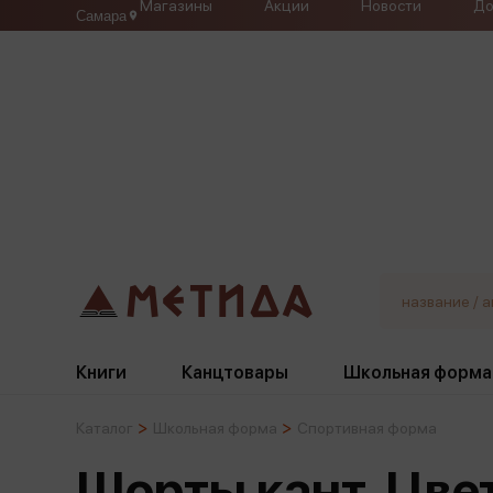
Магазины
Акции
Новости
До
Самара
Книги
Канцтовары
Школьная форма
Каталог
Школьная форма
Спортивная форма
Жанры
Подбор
Бумажная продукция
Галстуки, банты
Шорты кант. Цве
Глобусы
Для девочек