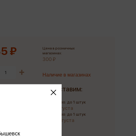
Сувениры
Фототовары
5 ₽
Цена в розничных
магазинах:
300 ₽
Наличие в магазинах
Доставим:
Количество: до 1 штук
до 11 августа
Количество: до 1 штук
до 22 августа
бышевск