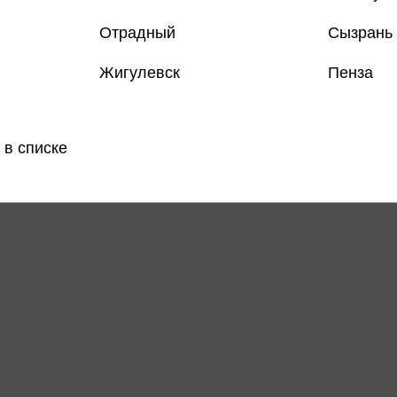
Отрадный
Сызрань
Жигулевск
Пенза
Все товар
 в списке
Поделить