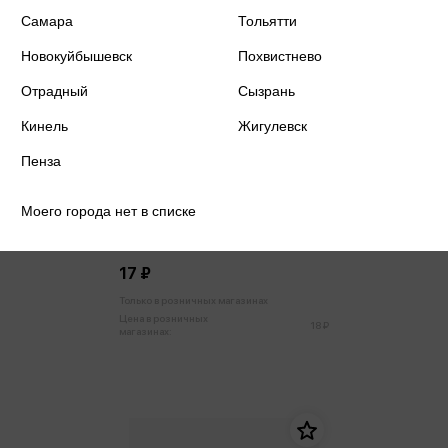
Самара
Тольятти
Новокуйбышевск
Похвистнево
Отрадный
Сызрань
Кинель
Жигулевск
Пенза
Моего города нет в списке
Благодарственное письмо код Б
17 ₽
Только в розничных магазинах
Цена в розничных
18 ₽
магазинах: