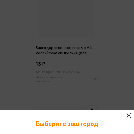
Благодарственное письмо А4
Российская символика (для
принтера) код ОВ
13 ₽
Только в розничных магазинах
Цена в розничных
14 ₽
магазинах:
Выберите ваш город