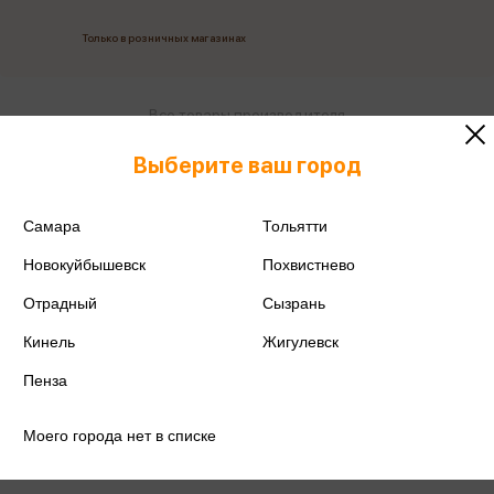
Только в розничных магазинах
Все товары производителя
Выберите ваш город
Поделиться
Самара
Тольятти
Новокуйбышевск
Похвистнево
Отрадный
Сызрань
Артикул
Ш-15566
Кинель
Жигулевск
Производитель
Сфера
Пенза
Моего города нет в списке