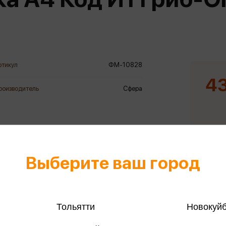
еры
Эксмо
Игрушки для малышей
Питер
рма
Мальчики
ое
АСТ
ые изделия
Настольные и развивающие игры
Азбука
Спорт и активный отдых
ртикул
ФМ-10828
Росмэн
Творчество
43
роизводитель
Сфера
кальное
дложение от
иды
Выберите ваш город
Тольятти
Новокуй
Только