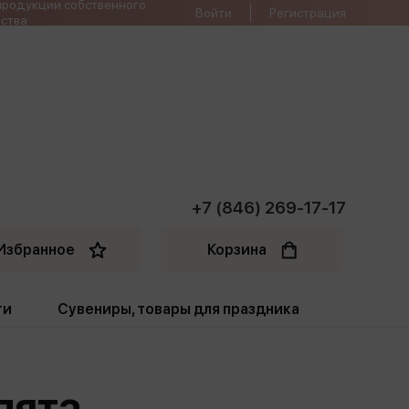
продукции собственного
Войти
Регистрация
ства
+7 (846) 269-17-17
Избранное
Корзина
ти
Сувениры, товары для праздника
ти
Открытки. Грамоты
пята
Пакеты