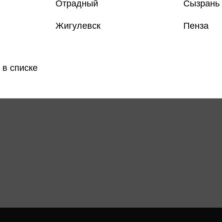
Отрадный
Сызрань
Жигулевск
Пенза
Все товар
Поделить
 в списке