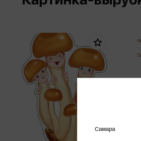
Дом. Быт. Досуг. Эзотеризм
Бестселл
Калькуляторы
Для мальчиков
Литература для детей
Новинки
Канцтовары прочие
Спортивная фо
Популярная психология
Популярн
Обложки, архивы
Чулочно-носочн
Религия
Офисные принадлежности
А
Техника. Медицина
Папки
Учебная литература
П
Пишущие принадлежности
Художественная литература
Сумки, рюкзаки, портфели, пеналы
Уни
Экономика. Право
Счетный материал
пре
Творчество, хобби
Мет
Чертежные принадлежности
Самара