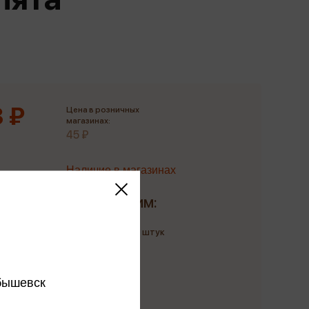
Сувениры
Фототовары
 ₽
Цена в розничных
магазинах:
45 ₽
Наличие в магазинах
Доставим:
Количество: до 1 штук
до 22 августа
бышевск
 в розничных магазинах