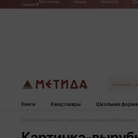
Магазины
Акции
Новости
До
Самара
Книги
Канцтовары
Школьная форма
Каталог
Сувениры, товары для праздника
Открытки.
Жанры
Подбор
Бумажная продукция
Галстуки, банты
Картинка-вырубк
Глобусы
Для девочек