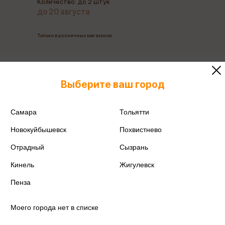
Количество: до 2 штук
до 20 августа
Только в розничных магазинах
Все товары производителя
Выберите ваш город
Поделиться
Самара
Тольятти
Новокуйбышевск
Похвистнево
Отрадный
Сызрань
Артикул
М-007700
Кинель
Жигулевск
Производитель
Сфера
Пенза
Моего города нет в списке