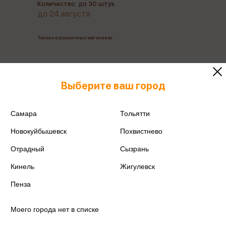
Количество: до 30 штук
до 24 августа
Только в розничных магазинах
Все товары производителя
Выберите ваш город
Поделиться
Самара
Тольятти
Новокуйбышевск
Похвистнево
Отрадный
Сызрань
Артикул
0492
Кинель
Жигулевск
Производитель
Арт Дизайн
Пенза
Моего города нет в списке