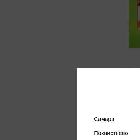
Milota
1 42
Цена в
магазин
Самара
Похвистнево