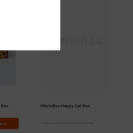
 Box
MilotaBox Happy Cat Box
Только в розничных магазинах
ить