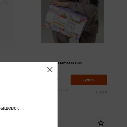
MilotaBox Hamster Box
1 424 ₽
ить
Купить
Цена в розничных
1 499 ₽
1 499 ₽
магазинах:
бышевск