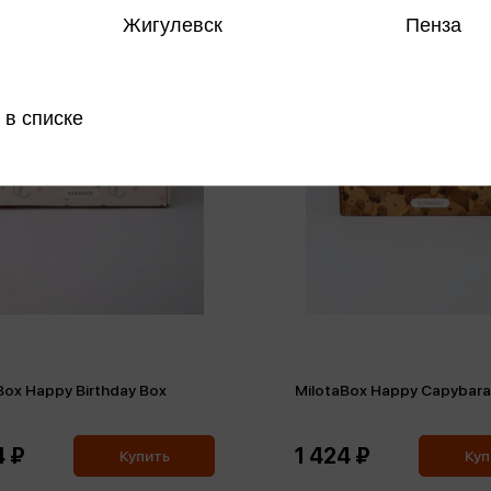
Жигулевск
Пенза
 в списке
Box Happy Birthday Box
MilotaBox Happy Capybara
4 ₽
1 424 ₽
Купить
Куп