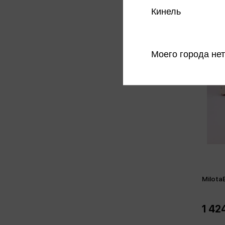
Кинель
Моего города нет
Milota
1 42