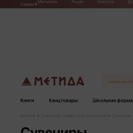
Магазины
Акции
Новости
До
Самара
Книги
Канцтовары
Школьная форма
Каталог
Сувениры, товары для праздника
Сувениры
Жанры
Подбор
Бумажная продукция
Галстуки, банты
Сувениры
Глобусы
Для девочек