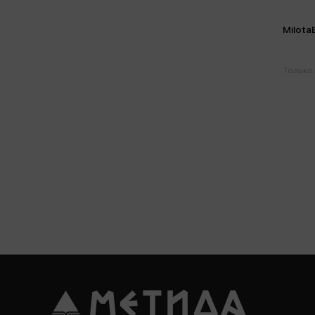
Milota
Только 