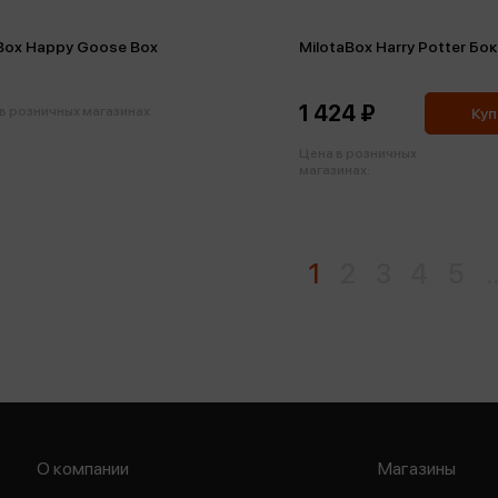
Box Happy Goose Box
MilotaBox Harry Potter Бо
1 424 ₽
в розничных магазинах
Куп
Цена в розничных
магазинах:
1
2
3
4
5
.
О компании
Магазины