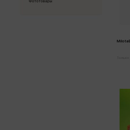
Фототовары
Milota
Только 