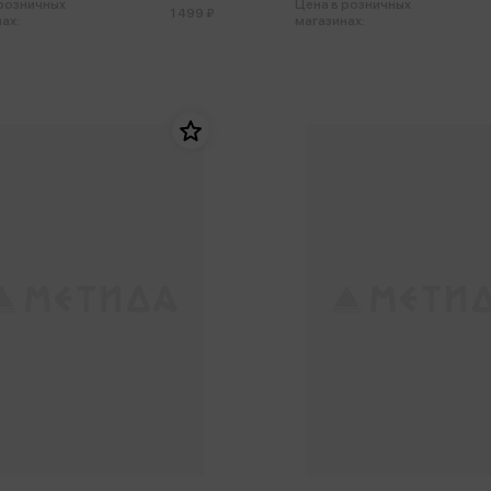
 розничных
Цена в розничных
1 499 ₽
ах:
магазинах: