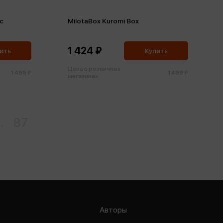
кс
MilotaBox Kuromi Box
1 424 ₽
ить
Купить
Цена в розничных
1 499 ₽
1 499 ₽
магазинах:
..
87
Авторы