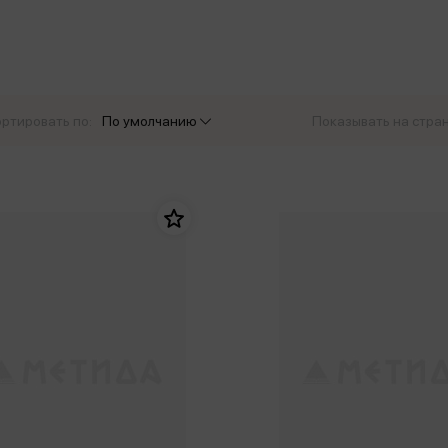
еры
Эксмо
Игрушки для малышей
Питер
рма
Мальчики
ое
АСТ
ые изделия
Настольные и развивающие игры
Азбука
Спорт и активный отдых
ртировать по:
По умолчанию
Показывать на стра
Росмэн
Творчество
кальное
дложение от
иды