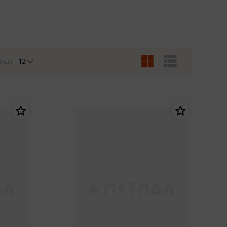
Сувениры
Фототовары
нице
12