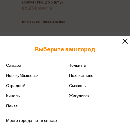
Количество: до 5 штук
до 23 августа
Только в розничных магазинах
Все товары производителя
Выберите ваш город
Поделиться
Самара
Тольятти
Новокуйбышевск
Похвистнево
Отрадный
Сызрань
Артикул
СЛ1766244
Кинель
Жигулевск
Производитель
Олми 2000
Пенза
Моего города нет в списке