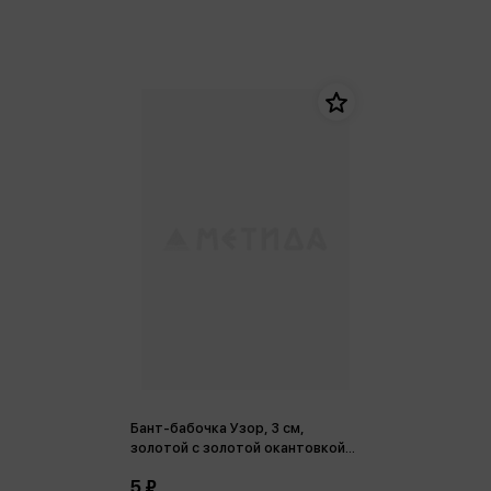
Бант-бабочка Узор, 3 см,
золотой с золотой окантовкой
(полипропилен, органза)
5 ₽
БЛ-6877