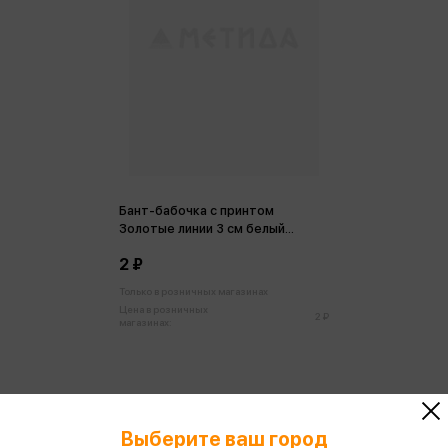
Бант-бабочка с принтом
Золотые линии 3 см белый
БЛ-8083
2 ₽
Только в розничных магазинах
Цена в розничных
2 ₽
магазинах:
Выберите ваш город