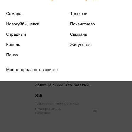
Самара
Тольятти
Новокуйбышевск
Похвистнево
Отрадный
Сызрань
Кинель
Жигулевск
Пенза
Моего города нет в списке
Бант-бабочка с принтом
Золотые линии, 3 см, желтый
БЛ-8086
8 ₽
Только в розничных магазинах
Цена в розничных
8 ₽
магазинах: