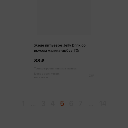
Желе питьевое Jelly Drink со
вкусом малина-арбуз 70г
88 ₽
Только в розничных магазинах
Цена в розничных
93 ₽
магазинах:
1
...
3
4
5
6
7
...
14