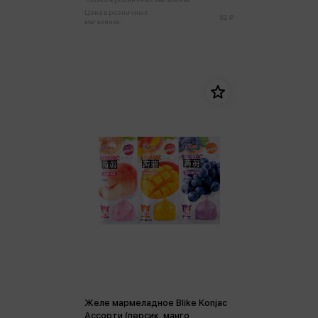
Цена в розничных
52 ₽
магазинах:
Желе мармеладное Blike Konjac
Ассорти (персик, манго,