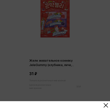
Желе жевательное конняку
JeleGummy (клубника, личи,
виноград) 25г
31 ₽
Только в розничных магазинах
Цена в розничных
33 ₽
магазинах: