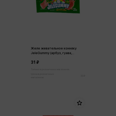
Желе жевательное конняку
JeleGummy (арбуз, гуава,
зеленое яблоко) 25г
31 ₽
Только в розничных магазинах
Цена в розничных
33 ₽
магазинах: