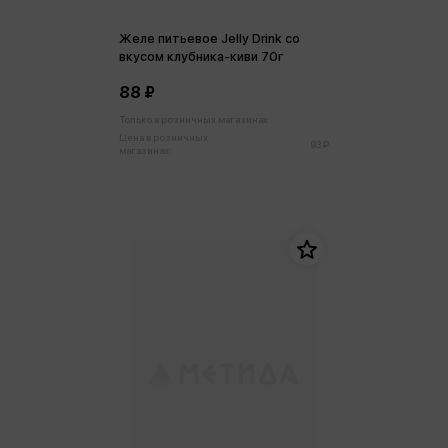
Желе питьевое Jelly Drink со
вкусом клубника-киви 70г
88 ₽
Только в розничных магазинах
Цена в розничных
93 ₽
магазинах: