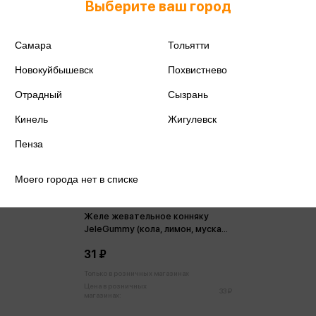
Выберите ваш город
Самара
Тольятти
Новокуйбышевск
Похвистнево
Отрадный
Сызрань
Кинель
Жигулевск
Пенза
Моего города нет в списке
Желе жевательное конняку
JeleGummy (кола, лимон, мускат)
25г
31 ₽
Только в розничных магазинах
Цена в розничных
33 ₽
магазинах: