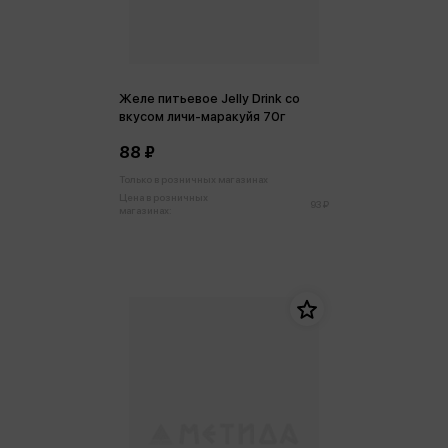
Желе питьевое Jelly Drink со
вкусом личи-маракуйя 70г
88 ₽
Только в розничных магазинах
Цена в розничных
93 ₽
магазинах: