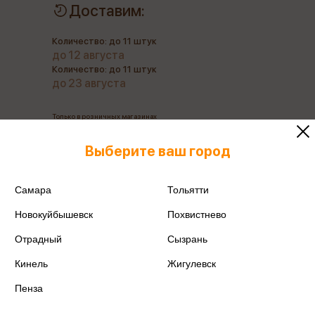
Доставим:
Количество: до 11 штук
до 12 августа
Количество: до 11 штук
до 23 августа
Только в розничных магазинах
Выберите ваш город
Все товары производителя
Самара
Тольятти
Поделиться
Новокуйбышевск
Похвистнево
Отрадный
Сызрань
Кинель
Жигулевск
Пенза
Артикул
4610169564037