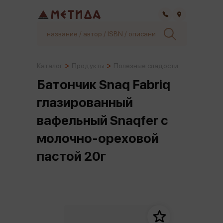
Самара
Каталог
Продукты
Полезные сладости
Батончик Snaq Fabriq
глазированный
вафельный Snaqfer с
молочно-ореховой
пастой 20г