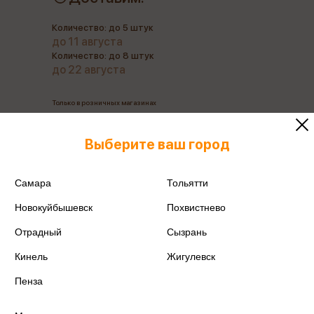
Количество: до 5 штук
до 11 августа
Количество: до 8 штук
до 22 августа
Только в розничных магазинах
Выберите ваш город
Все товары производителя
Самара
Тольятти
Поделиться
Новокуйбышевск
Похвистнево
Отрадный
Сызрань
Кинель
Жигулевск
Артикул
4610169563412
Пенза
Производитель
Фитнес Фуд