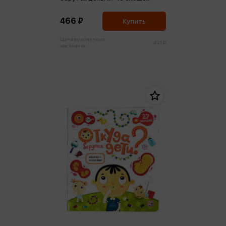
466 ₽
Купить
Цена в розничных
491 ₽
магазинах: