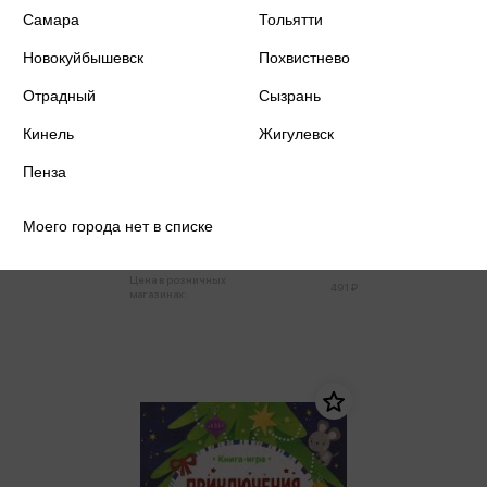
Самара
Тольятти
Новокуйбышевск
Похвистнево
Отрадный
Сызрань
Кинель
Жигулевск
Пенза
Книжка с окошками. Почему мы
болеем? Иммунитет. 29 окошек
Моего города нет в списке
466 ₽
Купить
Цена в розничных
491 ₽
магазинах: