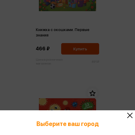
Книжка с окошками. Первые
знания
466 ₽
Купить
Цена в розничных
491 ₽
магазинах:
Выберите ваш город