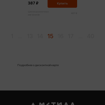
387 ₽
Купить
Цена в розничных
407 ₽
магазинах:
1
...
13
14
15
16
17
...
40
Подробнее о дисконтной карте