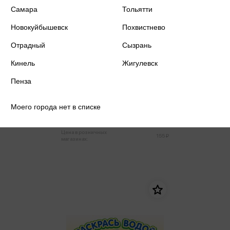
Самара
Тольятти
Новокуйбышевск
Похвистнево
Отрадный
Сызрань
Кинель
Жигулевск
Пенза
Во саду ли, в огороде
Моего города нет в списке
147 ₽
Купить
Цена в розничных
155 ₽
магазинах: