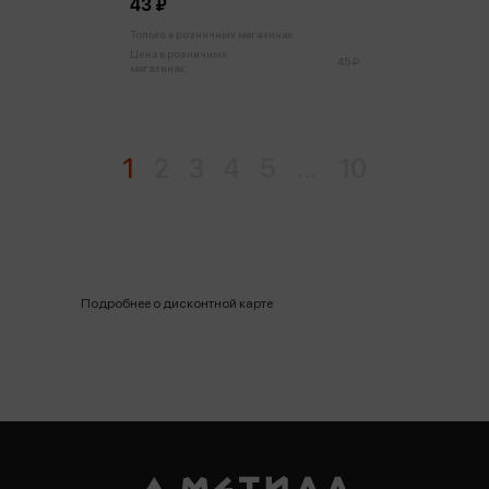
43 ₽
Только в розничных магазинах
Цена в розничных
45 ₽
магазинах:
1
2
3
4
5
...
10
Подробнее о дисконтной карте