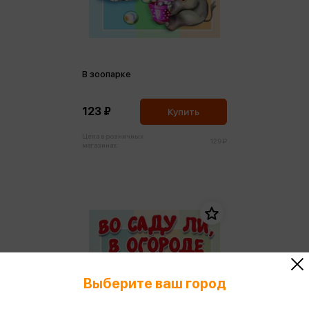
В зоопарке
123 ₽
Купить
Цена в розничных
129 ₽
магазинах:
Выберите ваш город