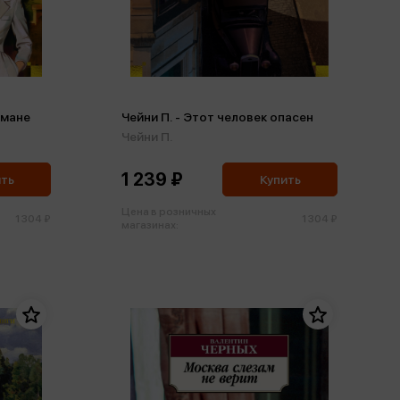
рмане
Чейни П. - Этот человек опасен
Чейни П.
1 239 ₽
ить
Купить
Цена в розничных
1 304 ₽
1 304 ₽
магазинах: