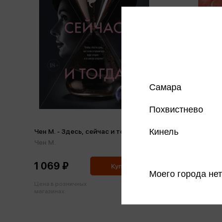
Самара
Похвистнево
Черкасов
Кинель
Чен М. - Здесь, сейчас и тогда
рыжий. 
Чен М.
Черкасо
1 069 ₽
1 362
Купить
Моего города нет
Цена в розничных
Цена в р
1 125 ₽
магазинах:
магазинах