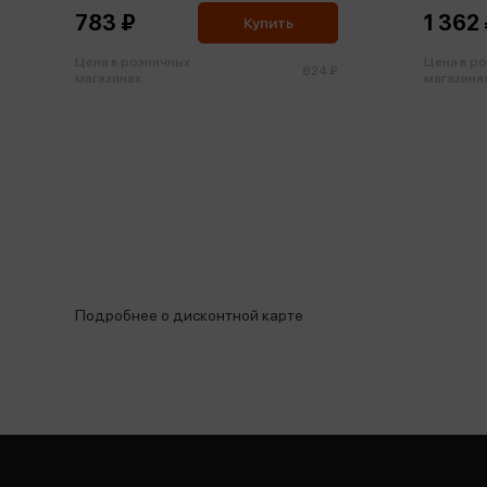
783 ₽
1 362
Купить
Цена в розничных
Цена в р
824 ₽
магазинах:
магазинах
Подробнее о дисконтной карте