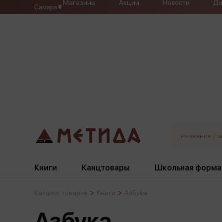
Магазины
Акции
Новости
До
Самара
Книги
Канцтовары
Школьная форма
Каталог товаров
Книги
Азбука
Жанры
Подбор
Бумажная продукция
Галстуки, банты
Азбука
Глобусы
Для девочек