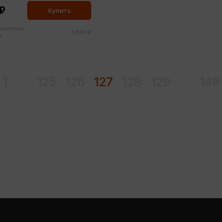
 ₽
Купить
озничных
1 434 ₽
:
1
...
125
126
127
128
129
...
149