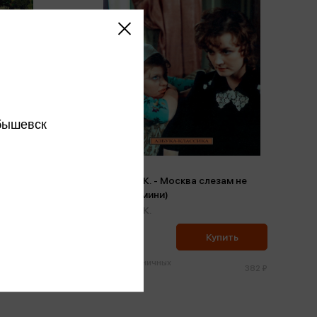
бышевск
оль.
Черных В.К. - Москва слезам не
верит (м,мини)
Черных В.К.
363 ₽
ить
Купить
Цена в розничных
1 245 ₽
382 ₽
магазинах: