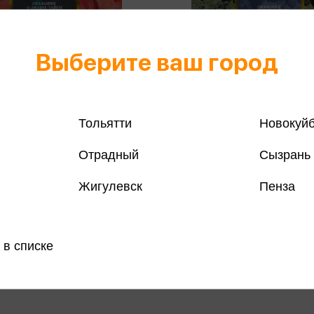
Выберите ваш город
Тольятти
Новокуй
Отрадный
Сызрань
 А., Москвитина П. - Конь
Черкасов А.Т. - Черный топ
Жигулевск
Пенза
Сказания о людях тайги
Сказания о людях тайги
в А.,
Москвитина П.
Черкасов А.Т.
 ₽
1 183 ₽
Купить
Куп
 в списке
озничных
Цена в розничных
1 434 ₽
:
магазинах: