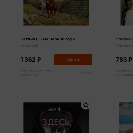
Чатвин Б. - На Черной горе
Чбоски 
Чатвин Б.
Чбоски 
1 362 ₽
783 ₽
Купить
Цена в розничных
Цена в р
1 434 ₽
магазинах:
магазинах