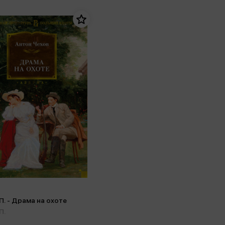
П. - Драма на охоте
П.