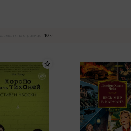
еры
Эксмо
Игрушки для малышей
Питер
рма
Мальчики
ое
АСТ
ые изделия
Настольные и развивающие игры
Азбука
Спорт и активный отдых
казывать на странице
10
Росмэн
Творчество
кальное
дложение от
иды