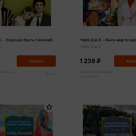
С. - Хорошо быть тихоней
Чейз Дж.Х. - Весь мир в ка
С.
Чейз Дж.Х.
1 239 ₽
Купить
Куп
озничных
Цена в розничных
824 ₽
:
магазинах: