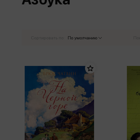
Дом. Быт. Досуг. Эзотеризм
Бестселл
Калькуляторы
Для мальчиков
Литература для детей
Новинки
Канцтовары прочие
Спортивная фо
Популярная психология
Популярн
Обложки, архивы
Чулочно-носочн
Религия
Офисные принадлежности
Сортировать по:
По умолчанию
По
Техника. Медицина
Папки
Учебная литература
Пишущие принадлежности
Художественная литература
Сумки, рюкзаки, портфели, пеналы
Уни
Экономика. Право
Счетный материал
пре
Творчество, хобби
Мет
Чертежные принадлежности