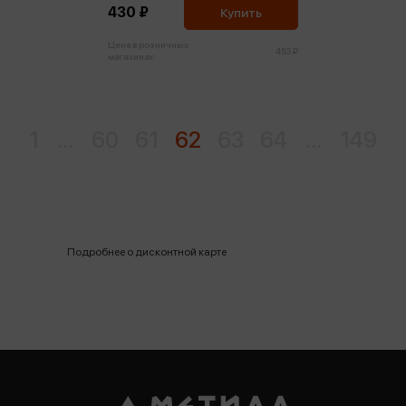
430 ₽
Купить
Цена в розничных
453 ₽
магазинах:
1
...
60
61
62
63
64
...
149
Подробнее о дисконтной карте