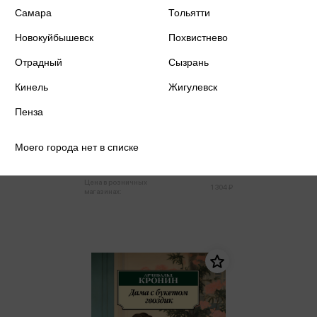
Самара
Тольятти
Новокуйбышевск
Похвистнево
Отрадный
Сызрань
Кинель
Жигулевск
Крокер Э. - Вечные земли. Книга
Пенза
1. Светопад. Пепел
бессмертного
Крокер Э.
Моего города нет в списке
1 239 ₽
Купить
Цена в розничных
1 304 ₽
магазинах: