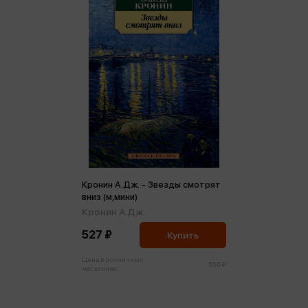
Кронин А.Дж. - Звезды смотрят
вниз (м,мини)
Кронин А.Дж.
527 ₽
Купить
Цена в розничных
555 ₽
магазинах: