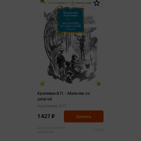
Крапивин В.П. - Мальчик со
шпагой
Крапивин В.П.
1 427 ₽
Купить
Цена в розничных
1 502 ₽
магазинах: