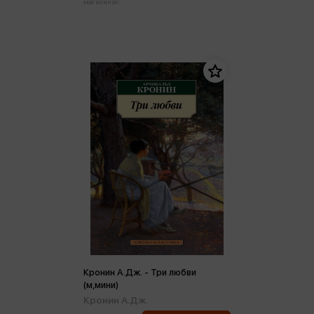
магазинах:
Кронин А.Дж. - Три любви
(м,мини)
Кронин А.Дж.