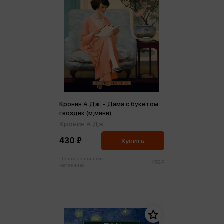
Кронин А.Дж. - Дама с букетом
гвоздик (м,мини)
Кронин А.Дж.
430 ₽
Купить
Цена в розничных
453 ₽
магазинах: