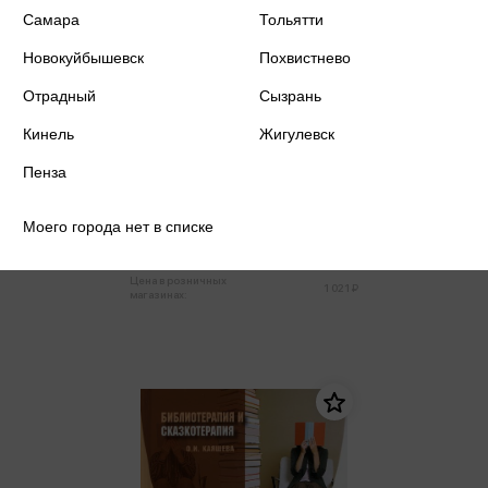
Самара
Тольятти
Новокуйбышевск
Похвистнево
Отрадный
Сызрань
Кинель
Жигулевск
Каяшева О.И. - Арт-терапия в
Пенза
практике психологического
консультирования
Каяшева О.И.
Моего города нет в списке
970 ₽
Купить
Цена в розничных
1 021 ₽
магазинах: