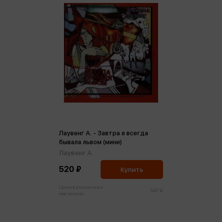
Лаувенг А. - Завтра я всегда
бывала львом (мини)
Лаувенг А.
520 ₽
Купить
Цена в розничных
547 ₽
магазинах: