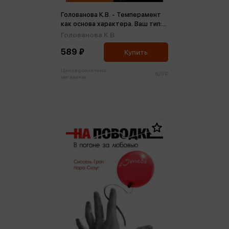
Голованова К.В. - Темперамент
как основа характера. Ваш тип:
неизбежность или
Голованова К.В.
возможность?
589 ₽
Купить
Цена в розничных
620 ₽
магазинах: