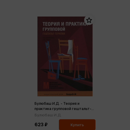
Булюбаш И.Д. - Теория и
практика групповой гештальт-
терапии
Булюбаш И.Д.
623 ₽
Купить