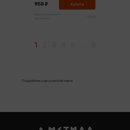
958 ₽
Купить
Цена в розничных
1 008 ₽
магазинах:
1
2
3
4
5
...
8
Подробнее о дисконтной карте