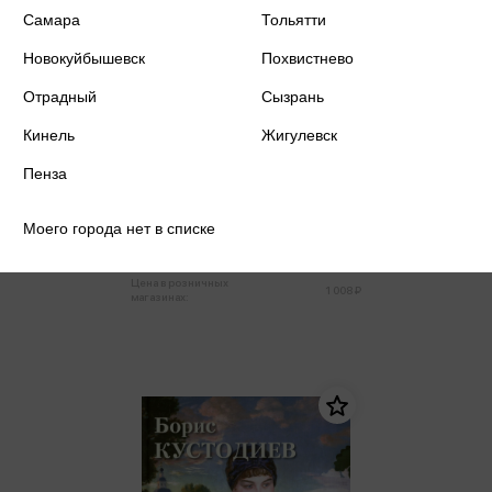
Самара
Тольятти
Новокуйбышевск
Похвистнево
Отрадный
Сызрань
Кинель
Жигулевск
Астахов А.Ю. - Артур Рэкхем.
Пенза
Шедевры иллюстрации
Астахов А.Ю.
Моего города нет в списке
958 ₽
Купить
Цена в розничных
1 008 ₽
магазинах: