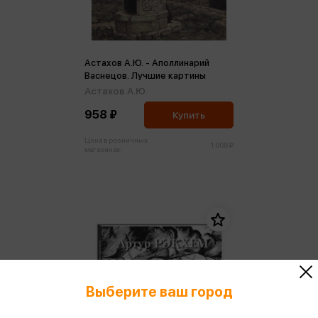
Астахов А.Ю. - Аполлинарий
Васнецов. Лучшие картины
Астахов А.Ю.
958 ₽
Купить
Цена в розничных
1 008 ₽
магазинах:
Выберите ваш город