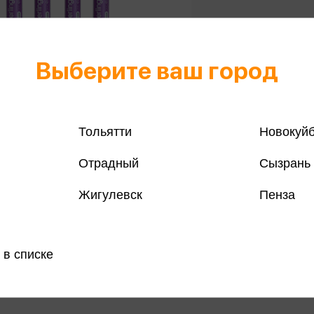
Выберите ваш город
Тольятти
Новокуй
Отрадный
Сызрань
тирующий карандаш 8мл
Корректирующий каранда
Жигулевск
Пенза
таллический наконечник
металлический наконечни
84 ₽
 в списке
 розничных магазинах
Только в розничных магазинах
озничных
Цена в розничных
97 ₽
:
магазинах: