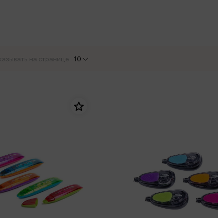
еры
Эксмо
Игрушки для малышей
Питер
рма
Мальчики
ое
АСТ
ые изделия
Настольные и развивающие игры
Азбука
Спорт и активный отдых
казывать на странице
10
Росмэн
Творчество
кальное
дложение от
иды