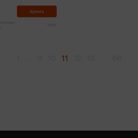
Купить
озничных
198 ₽
:
1
...
9
10
11
12
13
...
66