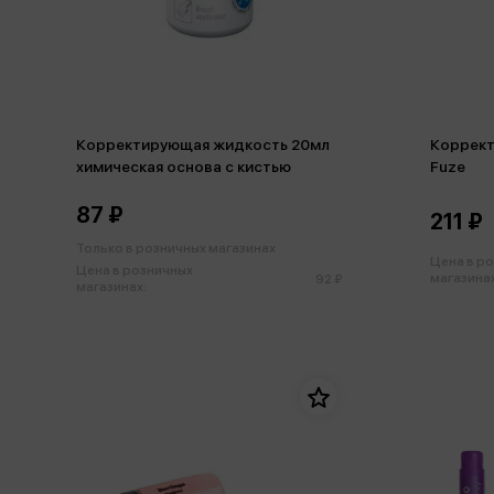
Корректирующая жидкость 20мл
Коррект
химическая основа с кистью
Fuze
87 ₽
211 ₽
Только в розничных магазинах
Цена в р
Цена в розничных
магазинах
92 ₽
магазинах: