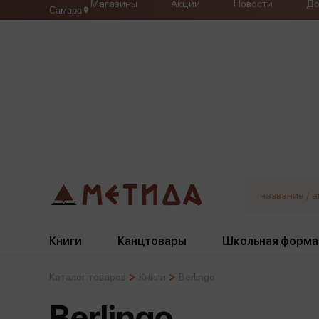
Магазины
Акции
Новости
До
Самара
Книги
Канцтовары
Школьная форма
Каталог товаров
Книги
Berlingo
Жанры
Подбор
Бумажная продукция
Галстуки, банты
Berlingo
Глобусы
Для девочек