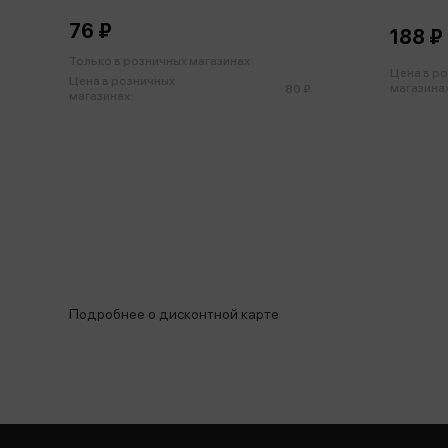
76 ₽
188 ₽
Только в розничных магазинах
Цена в р
Цена в розничных
магазинах
80 ₽
магазинах:
Подробнее о дисконтной карте