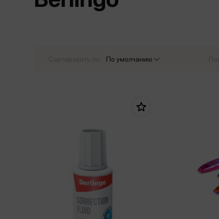
Дом. Быт. Досуг. Эзотеризм
Бестселл
Калькуляторы
Для мальчиков
Литература для детей
Новинки
Канцтовары прочие
Спортивная фо
Популярная психология
Популярн
Обложки, архивы
Чулочно-носочн
Религия
Офисные принадлежности
Сортировать по:
По умолчанию
По
Техника. Медицина
Папки
Учебная литература
Пишущие принадлежности
Художественная литература
Сумки, рюкзаки, портфели, пеналы
Уни
Экономика. Право
Счетный материал
пре
Творчество, хобби
Мет
Чертежные принадлежности