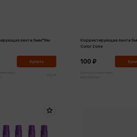
ирующая лента 5мм*6м
Корректирующая лента 5
Color Zone
100 ₽
Купить
Куп
озничных
Цена в розничных
222 ₽
:
магазинах: