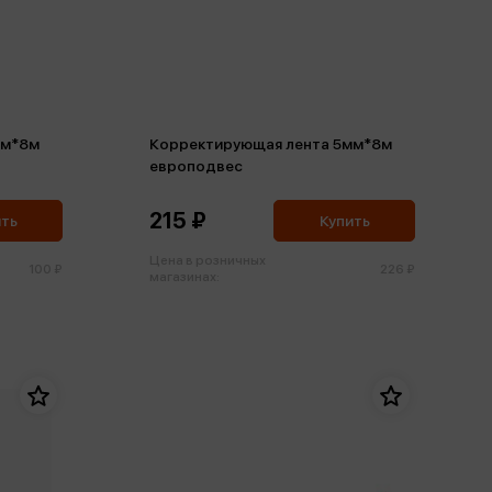
мм*8м
Корректирующая лента 5мм*8м
европодвес
215 ₽
ить
Купить
Цена в розничных
100 ₽
226 ₽
магазинах: