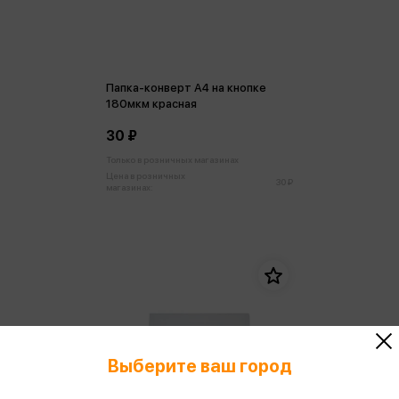
Папка-конверт А4 на кнопке
180мкм красная
30 ₽
Только в розничных магазинах
Цена в розничных
30 ₽
магазинах:
Выберите ваш город