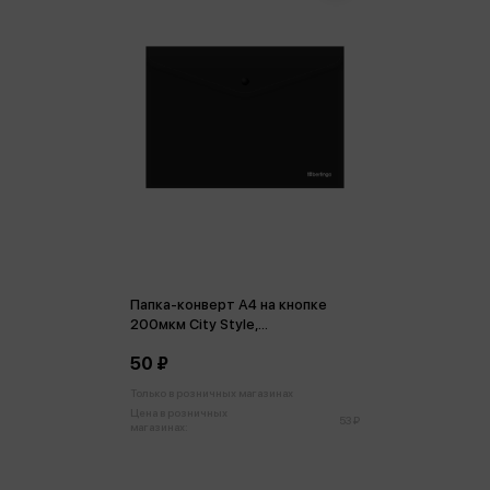
Папка-конверт А4 на кнопке
200мкм City Style,
непрозрачная, черная
50 ₽
Только в розничных магазинах
Цена в розничных
53 ₽
магазинах: