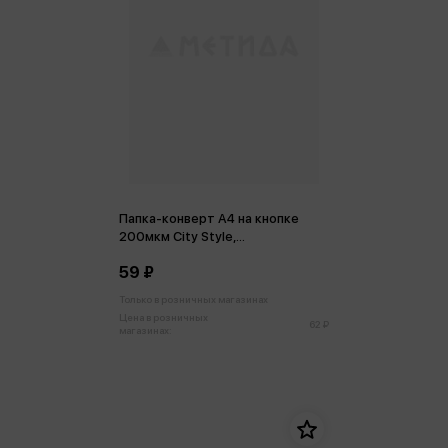
Папка-конверт А4 на кнопке
200мкм City Style,
непрозрачная, ассорти
59 ₽
Только в розничных магазинах
Цена в розничных
62 ₽
магазинах: