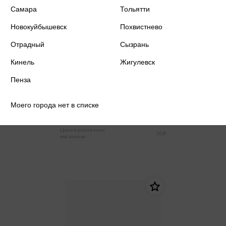
Самара
Тольятти
Новокуйбышевск
Похвистнево
Отрадный
Сызрань
Кинель
Жигулевск
Пенза
Папка-конверт А4 на кнопке
180мкм, вертикальная,
прозрачная
Моего города нет в списке
30 ₽
Только в розничных магазинах
Цена в розничных
30 ₽
магазинах: