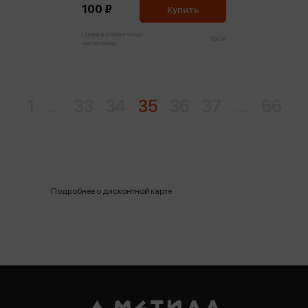
100 ₽
Купить
Цена в розничных
100 ₽
магазинах:
1
...
33
34
35
36
37
...
66
Подробнее о дисконтной карте