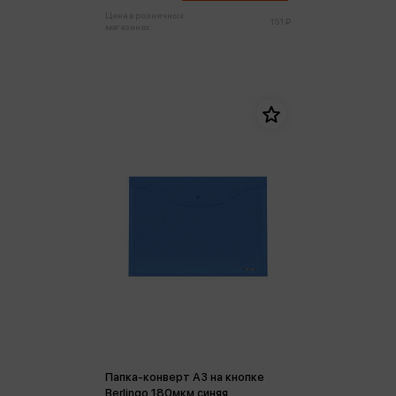
Цена в розничных
151 ₽
магазинах:
Папка-конверт А3 на кнопке
Berlingo 180мкм синяя