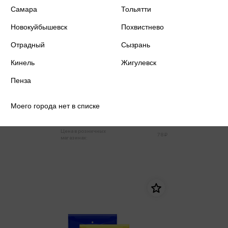
Самара
Тольятти
Новокуйбышевск
Похвистнево
Отрадный
Сызрань
Кинель
Жигулевск
Пенза
Папка-конверт А5 на молнии с
карманом 110мкм, бесцветная
Моего города нет в списке
74 ₽
Только в розничных магазинах
Цена в розничных
78 ₽
магазинах: