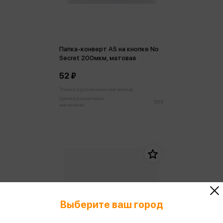
Папка-конверт А5 на кнопке No
Secret 200мкм, матовая
52 ₽
Только в розничных магазинах
Цена в розничных
55 ₽
магазинах:
Выберите ваш город