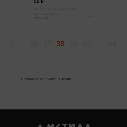
50 ₽
Только в розничных магазинах
Цена в розничных
53 ₽
магазинах:
1
...
36
37
38
39
40
...
66
Подробнее о дисконтной карте