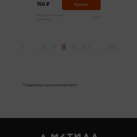
150 ₽
Купить
Цена в розничных
150 ₽
магазинах:
1
...
6
7
8
9
10
...
66
Подробнее о дисконтной карте