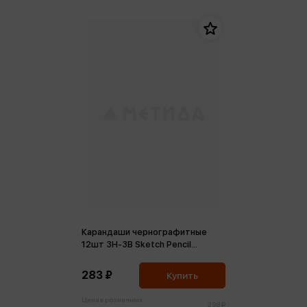
Карандаши чернографитные
12шт 3H-3B Sketch Pencil
заточен., картон. упаковка,
европодвес
283 ₽
Купить
Цена в розничных
298 ₽