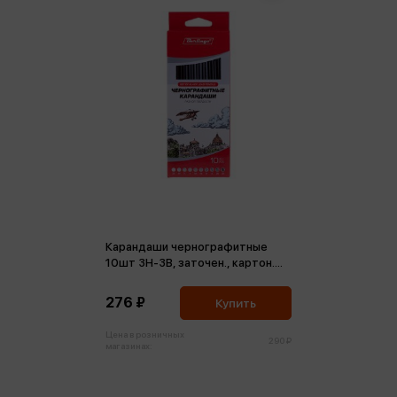
Карандаши чернографитные
10шт 3H-3B, заточен., картон.
упак., европодвес
276 ₽
Купить
Цена в розничных
290 ₽
магазинах: