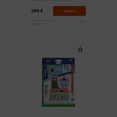
трехгран., заточен., картон,
европодвес
288 ₽
Купить
Цена в розничных
303 ₽
магазинах: