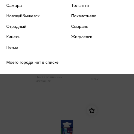
Самара
Тольятти
Новокуйбышевск
Похвистнево
Отрадный
Сызрань
Кинель
Жигулевск
Пенза
Карандаши цветные 36 цветов
SuperSoft. Замки, заточен.,
картон, европодвес
Моего города нет в списке
655 ₽
Купить
Цена в розничных
689 ₽
магазинах: