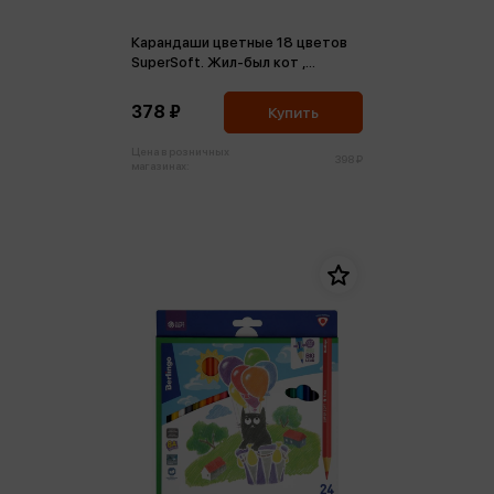
Карандаши цветные 18 цветов
SuperSoft. Жил-был кот ,
трехгран., заточен., картон,
европодвес
378 ₽
Купить
Цена в розничных
398 ₽
магазинах: