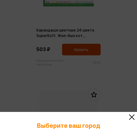
Карандаши цветные 24 цвета
SuperSoft. Жил-был кот,
трехгран., заточен., картон,
европодвес
503 ₽
Купить
Цена в розничных
529 ₽
магазинах:
Выберите ваш город