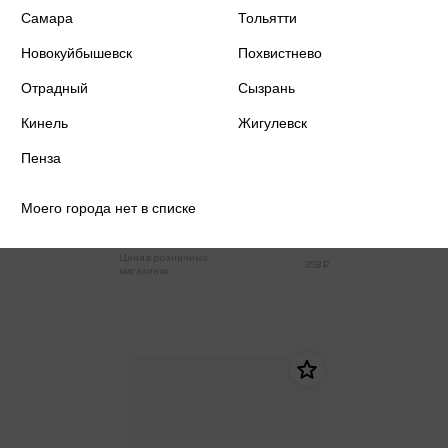
Самара
Тольятти
Новокуйбышевск
Похвистнево
Отрадный
Сызрань
Кинель
Жигулевск
Пенза
Готовальня 3 предмета, циркуль
135мм, пластиковый футляр
Expert
Моего города нет в списке
340 ₽
Купить
Цена в розничных
358 ₽
магазинах: