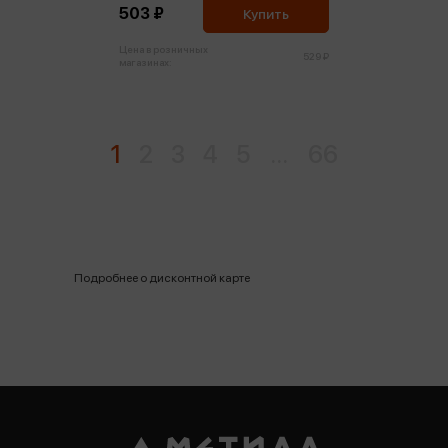
503 ₽
Купить
Цена в розничных
529 ₽
магазинах:
1
2
3
4
5
...
66
Подробнее о дисконтной карте