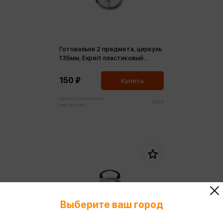
Готовальня 2 предмета, циркуль
135мм, Expert пластиковый
футляр
150 ₽
Купить
Цена в розничных
150 ₽
магазинах:
Выберите ваш город