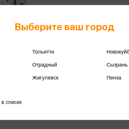
Выберите ваш город
Тольятти
Новокуй
Отрадный
Сызрань
Жигулевск
Пенза
ьня 3 предмета, циркуль
Готовальня 3 предмета, ц
пластиковый футляр Expert
135мм, пластиковый футля
Optimum, фиолетовый
393 ₽
Купить
Куп
 в списке
озничных
Цена в розничных
358 ₽
:
магазинах: