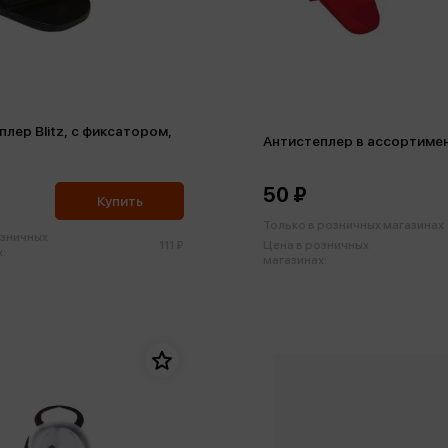
лер Blitz, с фиксатором,
Антистеплер в ассортиме
50 ₽
Купить
Только в розничных магазинах
озничных
111 ₽
Цена в розничных
:
магазинах: