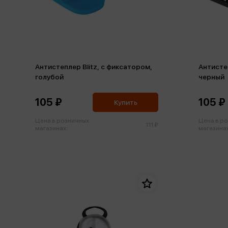
Антистеплер Blitz, с фиксатором,
Антистеп
голубой
черный
105 ₽
105 ₽
Купить
Цена в розничных
Цена в р
111 ₽
магазинах:
магазинах