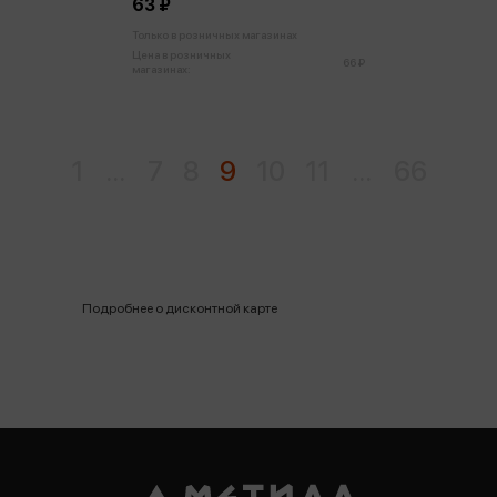
63 ₽
Только в розничных магазинах
Цена в розничных
66 ₽
магазинах:
1
...
7
8
9
10
11
...
66
Подробнее о дисконтной карте