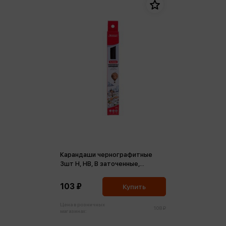
Карандаши чернографитные
3шт H, HB, B заточенные,
европодвес
103 ₽
Купить
Цена в розничных
108 ₽
магазинах: