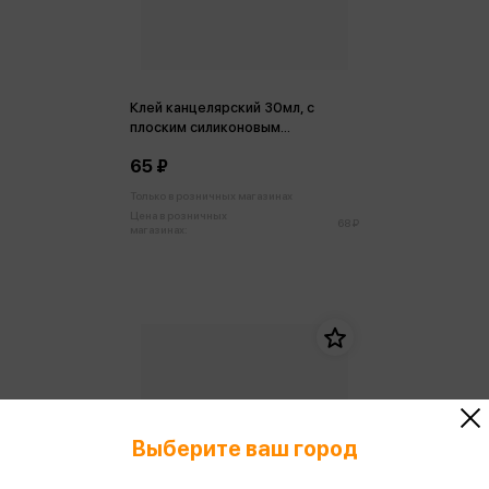
Клей канцелярский 30мл, с
плоским силиконовым
аппликатором
65 ₽
Только в розничных магазинах
Цена в розничных
68 ₽
магазинах:
Выберите ваш город