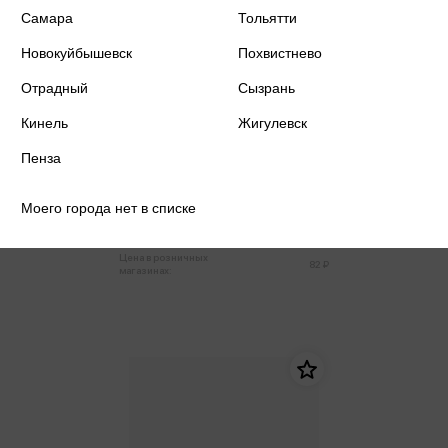
Самара
Тольятти
Новокуйбышевск
Похвистнево
Отрадный
Сызрань
Кинель
Жигулевск
Пенза
Клей ПВА 125г
Моего города нет в списке
78 ₽
Только в розничных магазинах
Цена в розничных
82 ₽
магазинах: